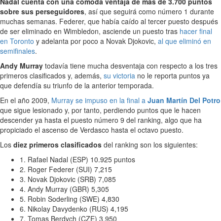
Nadal cuenta con una cómoda ventaja de más de 3.700 puntos
sobre sus perseguidores
, así que seguirá como número 1 durante
muchas semanas. Federer, que había caído al tercer puesto después
de ser eliminado en Wimbledon, asciende un puesto tras
hacer final
en Toronto
y adelanta por poco a Novak Djokovic,
al que eliminó en
semifinales
.
Andy Murray
todavía tiene mucha desventaja con respecto a los tres
primeros clasificados y, además,
su victoria
no le reporta puntos ya
que defendía su triunfo de la anterior temporada.
En el año 2009,
Murray se impuso en la final a
Juan Martín Del Potro
que sigue lesionado y, por tanto, perdiendo puntos que le hacen
descender ya hasta el puesto número 9 del ranking, algo que ha
propiciado el ascenso de Verdasco hasta el octavo puesto.
Los
diez primeros clasificados
del ranking son los siguientes:
1. Rafael Nadal (ESP) 10.925 puntos
2. Roger Federer (SUI) 7,215
3. Novak Djokovic (SRB) 7,085
4. Andy Murray (GBR) 5,305
5. Robin Soderling (SWE) 4,830
6. Nikolay Davydenko (RUS) 4,195
7. Tomas Berdych (CZE) 3,950