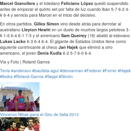
Marcel Granollers
y el toledano
Feliciano López
quedó suspendido
antes de empezar el quinto set por falta de luz cuando iban 5-7 6-2 4-
6 6-4 y servicio para Marcel en el inicio del decisivo.
En otros partidos,
Gilles Simon
vino desde atrás para derrotar al
australiano
Lleyton Hewitt
en un duelo de muchos largos peloteos 3-
6 1-6 6-4 6-1 7-5 y el americano
Sam Querrey
(18) abatió al eslovaco
Lukas Lacko
6-3 6-4 6-4. El gigante de Estados Unidos tiene como
siguiente contrincante al checo
Jan Hajek
que eliminó a otro
americano, el joven
Denis Kudla
6-2 5-7 6-0 6-4.
Vía y Foto | Roland Garros
Tenis
#anderson
#bautista-agut
#devvarman
#Federer
#Ferrer
#Hajek
#llodra
#Roland-Garros
#Seppi
#Simón
Vincenzo Nibali gana el Giro de Italia 2013