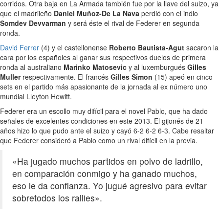
corridos. Otra baja en La Armada también fue por la llave del suizo, ya
que el madrileño
Daniel Muñoz-De La Nava
perdió con el indio
Somdev Devvarman
y será éste el rival de Federer en segunda
ronda.
David Ferrer
(4) y el castellonense
Roberto Bautista-Agut
sacaron la
cara por los españoles al ganar sus respectivos duelos de primera
ronda al australiano
Marinko Matosevic
y al luxemburgués
Gilles
Muller
respectivamente. El francés
Gilles Simon
(15) apeó en cinco
sets en el partido más apasionante de la jornada al ex número uno
mundial Lleyton Hewitt.
Federer era un escollo muy difícil para el novel Pablo, que ha dado
señales de excelentes condiciones en este 2013. El gijonés de 21
años hizo lo que pudo ante el suizo y cayó 6-2 6-2 6-3. Cabe resaltar
que Federer consideró a Pablo como un rival difícil en la previa.
«Ha jugado muchos partidos en polvo de ladrillo,
en comparación conmigo y ha ganado muchos,
eso le da confianza. Yo jugué agresivo para evitar
sobretodos los rallies».