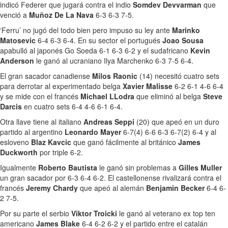
indicó Federer que jugará contra el indio
Somdev Devvarman
que
venció a
Muñoz De La Nava
6-3 6-3 7-5.
‘Ferru’ no jugó del todo bien pero impuso su ley ante
Marinko
Matosevic
6-4 6-3 6-4. En su sector el portugués
Joao Sousa
apabulló al japonés Go Soeda 6-1 6-3 6-2 y el sudafricano
Kevin
Anderson
le ganó al ucraniano Ilya Marchenko 6-3 7-5 6-4.
El gran sacador canadiense
Milos Raonic
(14) necesitó cuatro sets
para derrotar al experimentado belga
Xavier Malisse
6-2 6-1 4-6 6-4
y se mide con el francés
Michael LLodra
que eliminó al belga
Steve
Darcis
en cuatro sets 6-4 4-6 6-1 6-4.
Otra llave tiene al italiano
Andreas Seppi
(20) que apeó en un duro
partido al argentino
Leonardo Mayer
6-7(4) 6-6 6-3 6-7(2) 6-4 y al
esloveno
Blaz Kavcic
que ganó fácilmente al británico
James
Duckworth
por triple 6-2.
Igualmente
Roberto Bautista
le ganó sin problemas a
Gilles Muller
un gran sacador por 6-3 6-4 6-2. El castellonense rivalizará contra el
francés
Jeremy Chardy
que apeó al alemán
Benjamin Becker
6-4 6-
2 7-5.
Por su parte el serbio
Viktor Troicki
le ganó al veterano ex top ten
americano
James Blake
6-4 6-2 6-2 y el partido entre el catalán