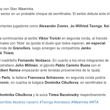
ray con Stan Wawrinka.
ector en un probable choque de semifinales. El serbio debuta ante el
mportantes jugadores como
Alexander Zverev
,
Jo-Wilfried Tsonga
,
Kei
s contrincantes al serbio
Viktor Troicki
en segunda ronda, al francés
nales con ‘Nole’ es quizás el duelo que todos esperan,
en especial
demás de
Granollers
, luego emergen su compatriota
Janko
ik Thiem
.
l madrileño
Fernando Verdasco
. En cuanto a los otros integrantes de
ustraliano
John Millman
, el gijonés
Pablo Carreño Busta
con el
lbert Ramos
empezarán ante tenistas provenientes de la ‘qualy’.
de
París
, la italiana
Francesca Schiavone
, en segunda ronda podría
novic
, en cuartos la búlgara
Dominika Cibulkova
, en semifinales la
Dominika Cibulkova
y la suiza
Timea Bacsinszky
respectivamente.
sorribes
#suárez-navarro
#Tsonga
#verdasco
#Wawrinka
#WTA