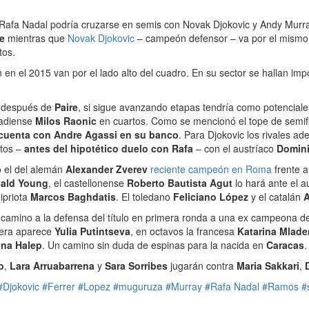
s. Rafa Nadal podría cruzarse en semis con Novak Djokovic y Andy Mur
re
mientras que
Novak Djokovic
– campeón defensor – va por el mismo s
tos.
n el 2015 van por el lado alto del cuadro. En su sector se hallan i
después de
Paire
, si sigue avanzando etapas tendría como potenciale
nadiense
Milos Raonic
en cuartos. Como se mencionó el tope de semifi
 cuenta con Andre Agassi en su banco
. Para Djokovic los rivales a
tos –
antes del hipotético duelo con Rafa
– con el austríaco
Domin
o el del alemán
Alexander Zverev
reciente campeón en Roma
frente a
ald Young
, el castellonense
Roberto Bautista Agut
lo hará ante el a
ipriota
Marcos Baghdatis
. El toledano
Feliciano López
y el catalán
A
 camino a la defensa del título en primera ronda a una ex campeona 
cera aparece
Yulia Putintseva
, en octavos la francesa
Katarina Mlade
na Halep
. Un camino sin duda de espinas para la nacida en
Caracas
.
o
,
Lara Arruabarrena
y
Sara Sorribes
jugarán contra
Maria Sakkari
,
#Djokovic
#Ferrer
#Lopez
#muguruza
#Murray
#Rafa Nadal
#Ramos
#