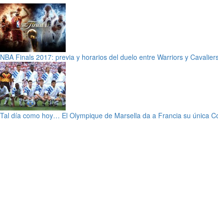
NBA Finals 2017: previa y horarios del duelo entre Warriors y Cavalier
Tal día como hoy… El Olympique de Marsella da a Francia su única 