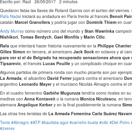
Escrito por: Raúl
26/05/2017
2 minutos
Quedaron listas las llaves de Roland Garros con el sorteo del vierne
Rafa Nadal
iniciará su andadura en París frente al francés
Benoit Pai
catalán
Marcel Granollers
y podría jugar con
Dominik Thiem
en cuar
Andy Murray
como número uno del mundo y
Stan Wawrinka
campeón e
Nishikori
,
Tomas Berdych
,
Gael Monfils
y
Marin Cilic
.
Rafa
que intentará hacer historia nuevamente en la
Philippe Chatrier
Gilles Simon
en tercera, al americano
Jack Sock
en octavos y al ca
para ver si el de Belgrado ha recuperado sensaciones ahora que
Tipsarevic
, el francés
Lucas Pouille
y un complicado choque en cuar
Algunos partidos de primera ronda con mucho picante son por ejempl
La Armada
, el alicantino
David Ferrer
jugará contra el americano
Don
argentino
Leonardo Mayer
y el murciano Nicolás Almagro contra el ch
En el cuadro femenino
Garbiñe Muguruza
tendría como rivales en su
medirse con
Anna Kontaveit
o la rumana
Monica Niculescu
, en ter
alemana
Angelique Kerber
y en la final posiblemente la rumana
Simo
Las otras tres tenistas de
La Armada Femenina Carla Suárez Navarr
Tenis
#Almagro
#ATP
#bautista-agut
#carreño-busta
#cilic
#Del-Potro
#zverev