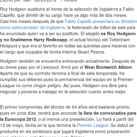
Roy Hodgson sustituirá al frente de la selección de Inglaterra a Fabio
Capello, que dimitió de su cargo hace ya algo más de dos meses.
Casi tres meses después de que
Fabio Capello presentara su dimisión
como seleccionador de Inglaterra
, la federación de fútbol de este país
ha anunciado quien va a ser su sustituto. El elegido
es Roy Hodgson
y no finalmente Harry Redknapp
, el actual técnico del Tottenham
Hotspurs y que era el favorito en todas las quinielas para hacerse con
el cargo que ocupaba de forma interina Stuart Pearce.
Hodgson también se encuentra entrenando actualmente. Después de
su breve paso por el Liverpool, firmó por el
West Bromwich Albion
.
Aparte de que su contrato termina a final de esta temporada, ha
cumplido sus déberes pues la permanencia del equipo en la Premier
League no corre ningún peligro. Así pues, Hodgson era libre para
negociar y ponerse a trabajar en la selección cuanto antes mejor.
El primer compromiso del técnico de 64 años será bastante pronto,
pues en unos días, tendrá que anunciar
la lista de convocados para
la Eurocopa 2012
, o al menos una preselección. Lo hará a partir del
13 de mayo, fecha en la que termina la
Premier League
. Su debut se
producirá en los amistosos que jugará Inglaterra como preparación