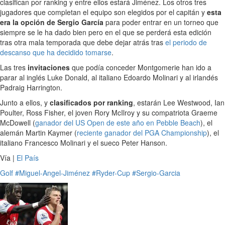
clasifican por ranking y entre ellos estará Jiménez. Los otros tres
jugadores que completan el equipo son elegidos por el capitán y
esta
era la opción de Sergio García
para poder entrar en un torneo que
siempre se le ha dado bien pero en el que se perderá esta edición
tras otra mala temporada que debe dejar atrás tras
el periodo de
descanso que ha decidido tomarse
.
Las tres
invitaciones
que podía conceder Montgomerie han ido a
parar al inglés Luke Donald, al italiano Edoardo Molinari y al irlandés
Padraig Harrington.
Junto a ellos, y
clasificados por ranking
, estarán Lee Westwood, Ian
Poulter, Ross Fisher, el joven Rory McIlroy y su compatriota Graeme
McDowell (
ganador del US Open de este año en Pebble Beach
), el
alemán Martin Kaymer (
reciente ganador del PGA Championship
), el
italiano Francesco Molinari y el sueco Peter Hanson.
Vía |
El País
Golf
#Miguel-Angel-Jiménez
#Ryder-Cup
#Sergio-Garcia