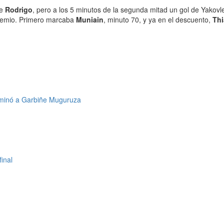
de
Rodrigo
, pero a los 5 minutos de la segunda mitad un gol de Yakovle
 premio. Primero marcaba
Muniain
, minuto 70, y ya en el descuento,
Th
liminó a Garbiñe Muguruza
inal