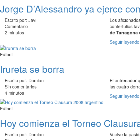
Jorge D’Alessandro ya ejerce co
Escrito por: Javi
Los aficionado
Comentario
contertulios fav
2 minutos
de Tarragona
d
Seguir leyendo
Fútbol
Irureta se borra
Escrito por: Damian
El entrenador q
Sin comentarios
las cuatro derr
4 minutos
Seguir leyendo
Fútbol
Hoy comienza el Torneo Clausur
Escrito por: Damian
Vuelve la pasió