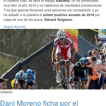
El ciclismo ruso, es decir el equipo
Katusha
, no ha comenzado
muy bien el año 2016 y no hablamos de resultados precisamente.
Y es que apenas llevamos unas semanas con competición y ya
ha saltado a la palestra el
primer positivo sonado de 2016
por
culpa de uno de los suyos,
Eduard Vorganov
.
Seguir leyendo
Ciclismo
Dani Moreno ficha por el