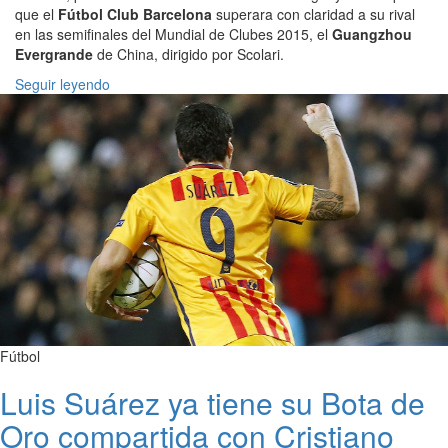
que el
Fútbol Club Barcelona
superara con claridad a su rival
en las semifinales del Mundial de Clubes 2015, el
Guangzhou
Evergrande
de China, dirigido por Scolari.
Seguir leyendo
Fútbol
Luis Suárez ya tiene su Bota de
Oro compartida con Cristiano