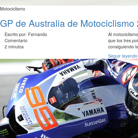
Motociclismo
GP de Australia de Motociclismo
Escrito por: Fernando
Al motociclismo
Comentario
que los tres
po
2 minutos
consiguiendo l
Seguir leyendo