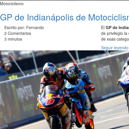
Motociclismo
GP de Indianápolis de Motociclis
Escrito por: Fernando
El
GP de India
2 Comentarios
de privilegio l
3 minutos
de esas categ
Seguir leyendo