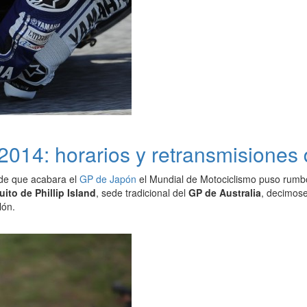
014: horarios y retransmisiones de
de que acabara el
GP de Japón
el Mundial de Motociclismo puso rumbo
uito de Phillip Island
, sede tradicional del
GP de Australia
, decimose
lón.