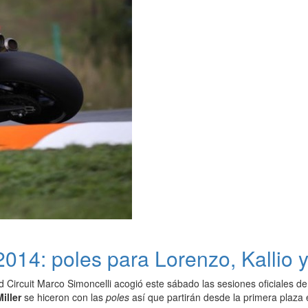
14: poles para Lorenzo, Kallio y 
 Circuit Marco Simoncelli acogió este sábado las sesiones oficiales de 
iller
se hiceron con las
poles
así que partirán desde la primera plaza 