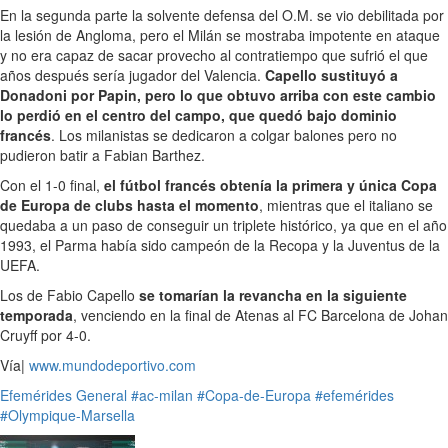
En la segunda parte la solvente defensa del O.M. se vio debilitada por
la lesión de Angloma, pero el Milán se mostraba impotente en ataque
y no era capaz de sacar provecho al contratiempo que sufrió el que
años después sería jugador del Valencia.
Capello sustituyó a
Donadoni por Papin, pero lo que obtuvo arriba con este cambio
lo perdió en el centro del campo, que quedó bajo dominio
francés
. Los milanistas se dedicaron a colgar balones pero no
pudieron batir a Fabian Barthez.
Con el 1-0 final,
el fútbol francés obtenía la primera y única Copa
de Europa de clubs hasta el momento
, mientras que el italiano se
quedaba a un paso de conseguir un triplete histórico, ya que en el año
1993, el Parma había sido campeón de la Recopa y la Juventus de la
UEFA.
Los de Fabio Capello
se tomarían la revancha en la siguiente
temporada
, venciendo en la final de Atenas al FC Barcelona de Johan
Cruyff por 4-0.
Vía|
www.mundodeportivo.com
Efemérides
General
#ac-milan
#Copa-de-Europa
#efemérides
#Olympique-Marsella