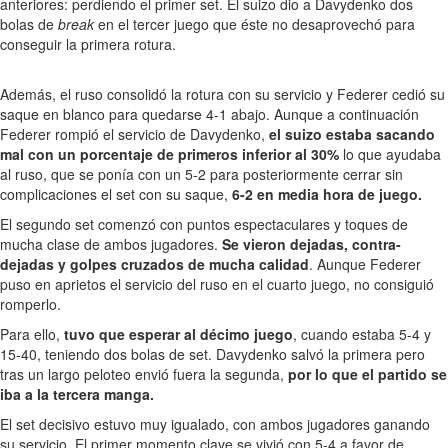
anteriores: perdiendo el primer set. El suizo dio a Davydenko dos
bolas de
break
en el tercer juego que éste no desaprovechó para
conseguir la primera rotura.
Además, el ruso consolidó la rotura con su servicio y Federer cedió su
saque en blanco para quedarse 4-1 abajo. Aunque a continuación
Federer rompió el servicio de Davydenko,
el suizo estaba sacando
mal con un porcentaje de primeros inferior al 30%
lo que ayudaba
al ruso, que se ponía con un 5-2 para posteriormente cerrar sin
complicaciones el set con su saque,
6-2 en media hora de juego.
El segundo set comenzó con puntos espectaculares y toques de
mucha clase de ambos jugadores.
Se vieron dejadas, contra-
dejadas y golpes cruzados de mucha calidad
. Aunque Federer
puso en aprietos el servicio del ruso en el cuarto juego, no consiguió
romperlo.
Para ello,
tuvo que esperar al décimo juego
, cuando estaba 5-4 y
15-40, teniendo dos bolas de set. Davydenko salvó la primera pero
tras un largo peloteo envió fuera la segunda,
por lo que el partido se
iba a la tercera manga.
El set decisivo estuvo muy igualado, con ambos jugadores ganando
su servicio. El primer momento clave se vivió con 5-4 a favor de