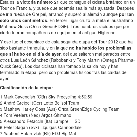
Esta es la
victoria número 21
que consigue el ciclista británico en un
Tour de Francia, y puede que además sea la más ajustada. Después
de ir a rueda de Greipel, arrancó y superó al alemán aunque
por tan
sólo unos centímetros
. En tercer lugar cruzó la meta el australiano
Matthew Goss (Orica-GreenEDGE). Tres hombres rápidos que por
cierto fueron compañeros de equipo en el antiguo Highroad.
Y ese fue el desenlace de esta segunda etapa del Tour 2012 que ha
sido bastante tranquila, y en la que
no ha habido los problemillas
que sí hubo en el día de ayer
, del que salieron mal parados entre
otros Luis León Sánchez (Rabobank) y Tony Martin (Omega Pharma-
Quick Step). Los dos ciclistas han tomado la salida hoy y han
terminado la etapa, pero con problemas físicos tras las caídas de
ayer.
Clasificación de la etapa:
1 Mark Cavendish (GBr) Sky Procycling 4:56:59
2 André Greipel (Ger) Lotto Belisol Team
3 Matthew Harley Goss (Aus) Orica GreenEdge Cycling Team
4 Tom Veelers (Ned) Argos-Shimano
5 Alessandro Petacchi (Ita) Lampre – ISD
6 Peter Sagan (Svk) Liquigas-Cannondale
7 Yauheni Hutarovich (Blr) FDJ-Big Mat