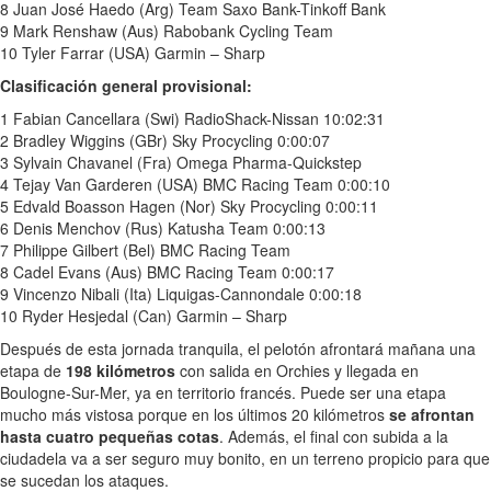
8 Juan José Haedo (Arg) Team Saxo Bank-Tinkoff Bank
9 Mark Renshaw (Aus) Rabobank Cycling Team
10 Tyler Farrar (USA) Garmin – Sharp
Clasificación general provisional:
1 Fabian Cancellara (Swi) RadioShack-Nissan 10:02:31
2 Bradley Wiggins (GBr) Sky Procycling 0:00:07
3 Sylvain Chavanel (Fra) Omega Pharma-Quickstep
4 Tejay Van Garderen (USA) BMC Racing Team 0:00:10
5 Edvald Boasson Hagen (Nor) Sky Procycling 0:00:11
6 Denis Menchov (Rus) Katusha Team 0:00:13
7 Philippe Gilbert (Bel) BMC Racing Team
8 Cadel Evans (Aus) BMC Racing Team 0:00:17
9 Vincenzo Nibali (Ita) Liquigas-Cannondale 0:00:18
10 Ryder Hesjedal (Can) Garmin – Sharp
Después de esta jornada tranquila, el pelotón afrontará mañana una
etapa de
198 kilómetros
con salida en Orchies y llegada en
Boulogne-Sur-Mer, ya en territorio francés. Puede ser una etapa
mucho más vistosa porque en los últimos 20 kilómetros
se afrontan
hasta cuatro pequeñas cotas
. Además, el final con subida a la
ciudadela va a ser seguro muy bonito, en un terreno propicio para que
se sucedan los ataques.