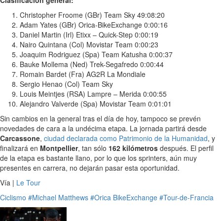
Christopher Froome (GBr) Team Sky 49:08:20
Adam Yates (GBr) Orica-BikeExchange 0:00:16
Daniel Martin (Irl) Etixx – Quick-Step 0:00:19
Nairo Quintana (Col) Movistar Team 0:00:23
Joaquim Rodriguez (Spa) Team Katusha 0:00:37
Bauke Mollema (Ned) Trek-Segafredo 0:00:44
Romain Bardet (Fra) AG2R La Mondiale
Sergio Henao (Col) Team Sky
Louis Meintjes (RSA) Lampre – Merida 0:00:55
Alejandro Valverde (Spa) Movistar Team 0:01:01
Sin cambios en la general tras el día de hoy, tampoco se prevén
novedades de cara a la undécima etapa. La jornada partirá desde
Carcassone
,
ciudad declarada como Patrimonio de la Humanidad
, y
finalizará en
Montpellier
, tan sólo
162 kilómetros
después. El perfil
de la etapa es bastante llano, por lo que los sprinters, aún muy
presentes en carrera, no dejarán pasar esta oportunidad.
Vía |
Le Tour
Ciclismo
#Michael Matthews
#Orica BikeExchange
#Tour-de-Francia