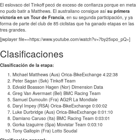
El eslovaco del Tinkoff pecó de exceso de confianza porque en meta
no pudo batir a Matthews. El australiano consigue así
su primera
victoria en un Tour de Francia
, en su segunda participación, y ya
forma de parte del club de 85 ciclistas que ha ganado etapas en las
tres grandes.
[jwplayer file=»https://www.youtube.com/watch?v=7by25xpo_pQ»]
Clasificaciones
Clasificación de la etapa:
Michael Matthews (Aus) Orica-BikeExchange 4:22:38
Peter Sagan (Svk) Tinkoff Team
Edvald Boasson Hagen (Nor) Dimension Data
Greg Van Avermaet (Bel) BMC Racing Team
Samuel Dumoulin (Fra) AG2R La Mondiale
Daryl Impey (RSA) Orica-BikeExchange 0:00:02
Luke Durbridge (Aus) Orica-BikeExchange 0:01:10
Damiano Caruso (Ita) BMC Racing Team 0:03:01
Gorka Izaguirre (Spa) Movistar Team 0:03:10
Tony Gallopin (Fra) Lotto Soudal
Clasificación general: