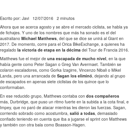
Escrito por: Javi
12/07/2016
2 minutos
Ahora que se acerca agosto y se abre el mercado ciclista, se habla ya
de fichajes. Y uno de los nombres que más ha sonado es el del
australiano
Michael Matthews
, del que se dice se unirá al Giant en
2017. De momento, corre para el Orica BikeExchange, a quienes ha
regalado
la victoria de etapa en la décima
del Tour de Francia 2016.
Matthews fue el mejor de
una escapada de mucho nivel
, en la que
había gente como Peter Sagan o Greg Van Avermaet. También se
colaron escaladores, como Gorka Izagirre, Vincenzo Nibali o Mikel
Landa, pero una arrancada de
Sagan los eliminó
, dejando al grupo
de escapados en apenas siete ciclistas de los quince que lo
conformaban.
En ese reducido grupo, Matthews contaba con
dos compañeros
más, Durbridge, que puso un ritmo fuerte en la subida a la cota final, e
Impey, que no paró de atacar mientras les dieron las fuerzas. Sagan,
corriendo sobrado como acostumbra,
salió a todas
, demasiado
confiado teniendo en cuenta que iba a jugarse el sprint con Matthews
y también con otra bala como Boasson-Hagen.