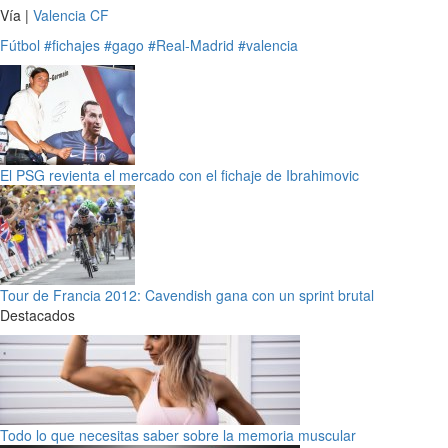
Vía |
Valencia CF
Fútbol
#fichajes
#gago
#Real-Madrid
#valencia
El PSG revienta el mercado con el fichaje de Ibrahimovic
Tour de Francia 2012: Cavendish gana con un sprint brutal
Destacados
Todo lo que necesitas saber sobre la memoria muscular