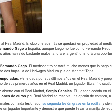
 al Real Madrid. El club che además se quedará en propiedad al medi
ernando Gago
a España, aunque luego no fue como Fernando Redond
os años han sido bastante malos, ahora el argentino tendrá una oportu
 a Fernando Gago
. El mediocentro costará mucho menos que lo pagó e
frido dos bajas, la de Hedwiges Maduro y la de Mehmet Topal.
 temporadas
, viene dada por sus últimos años en el Real Madrid y po
o de sus primeros años en el Real Madrid, un jugador titular indiscuti
e abierto con el Real Madrid,
Sergio Canales
. El jugador, cedido en e
llones de euros
y el Real Madrid se reserva una opción de compra, a
nales continúa lesionado,
su segunda lesión grave en la rodilla
, y sie
 un jugador importante y demostró que puede llevar la manija del equip