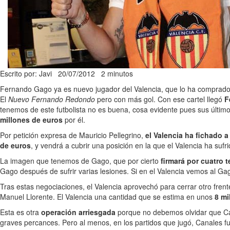
Escrito por: Javi
20/07/2012
2 minutos
Fernando Gago ya es nuevo jugador del Valencia, que lo ha comprado
El
Nuevo Fernando Redondo
pero con más gol. Con ese cartel llegó
F
tenemos de este futbolista no es buena, cosa evidente pues sus últim
millones de euros
por él.
Por petición expresa de Mauricio Pellegrino,
el Valencia ha fichado
de euros
, y vendrá a cubrir una posición en la que el Valencia ha su
La imagen que tenemos de Gago, que por cierto
firmará por cuatro
Gago después de sufrir varias lesiones. Si en el Valencia vemos al Gag
Tras estas negociaciones, el Valencia aprovechó para cerrar otro frent
Manuel Llorente. El Valencia una cantidad que se estima en unos
8 mi
Esta es otra
operación arriesgada
porque no debemos olvidar que Ca
graves percances. Pero al menos, en los partidos que jugó, Canales fue