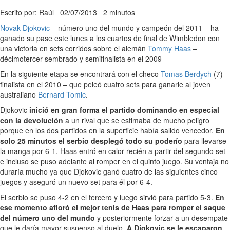
Escrito por: Raúl
02/07/2013
2 minutos
Novak Djokovic
– número uno del mundo y campeón del 2011 – ha
ganado su pase este lunes a los cuartos de final de Wimbledon con
una victoria en sets corridos sobre el alemán
Tommy Haas
–
décimotercer sembrado y semifinalista en el 2009 –
En la siguiente etapa se encontrará con el checo
Tomas Berdych
(7) –
finalista en el 2010 – que peleó cuatro sets para ganarle al joven
australiano
Bernard Tomic
.
Djokovic
inició en gran forma el partido dominando en especial
con la devolución
a un rival que se estimaba de mucho peligro
porque en los dos partidos en la superficie había salido vencedor.
En
solo 25 minutos el serbio desplegó todo su poderío
para llevarse
la manga por 6-1. Haas entró en calor recién a partir del segundo set
e incluso se puso adelante al romper en el quinto juego. Su ventaja no
duraría mucho ya que Djokovic ganó cuatro de las siguientes cinco
juegos y aseguró un nuevo set para él por 6-4.
El serbio se puso 4-2 en el tercero y luego sirvió para partido 5-3.
En
ese momento afloró el mejor tenis de Haas para romper el saque
del número uno del mundo
y posteriormente forzar a un desempate
que le daría mayor suspenso al duelo.
A Djokovic se le escaparon