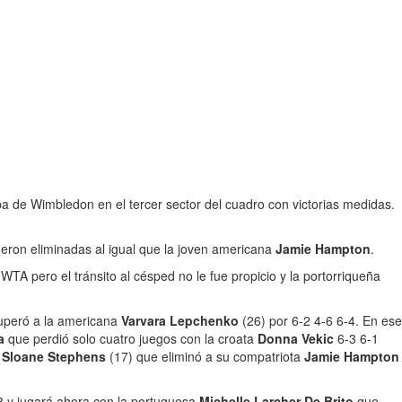
 de Wimbledon en el tercer sector del cuadro con victorias medidas.
ueron eliminadas al igual que la joven americana
Jamie Hampton
.
WTA pero el tránsito al césped no le fue propicio y la portorriqueña
peró a la americana
Varvara Lepchenko
(26) por 6-2 4-6 6-4. En ese
a
que perdió solo cuatro juegos con la croata
Donna Vekic
6-3 6-1
a
Sloane Stephens
(17) que eliminó a su compatriota
Jamie Hampton
3 y jugará ahora con la portuguesa
Michelle Larcher De Brito
que