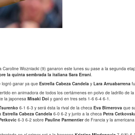
Caroline Wozniacki (9) ganaron este lunes su pase a la segunda etapa
bre la quinta sembrada la italiana Sara Errani
.
ue logró ganar ya que
Estrella Cabeza Candela
y
Lara Arruabarrena
f
vertido en animadora de todos los certámenes en polvo de ladrillo de la 
te la japonesa
Misaki Doi
y ganó en tres sets 1-6 6-4 6-1.
Tsurenko
6-1 6-3 y será ésta la rival de la checa
Eva Birnerova
que su
 a
Estrella Cabeza Candela
6-0 6-2 y junto a la checa
Petra Cetkovsk
Petkovic
6-3 6-2 sobre
Pauline Parmentier
de Francia y la american
sobretodo en el primer set a la francesa
Kristina Mladenovic
7-6(5) 6-