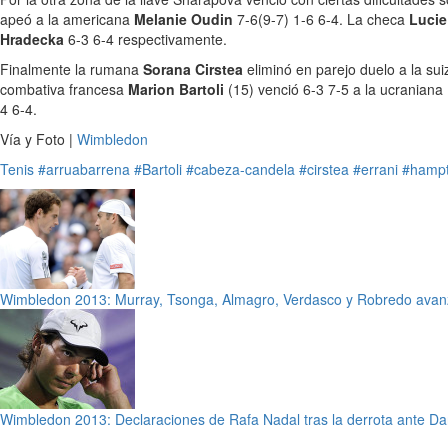
apeó a la americana
Melanie Oudin
7-6(9-7) 1-6 6-4. La checa
Lucie
Hradecka
6-3 6-4 respectivamente.
Finalmente la rumana
Sorana Cirstea
eliminó en parejo duelo a la su
combativa francesa
Marion Bartoli
(15) venció 6-3 7-5 a la ucraniana
4 6-4.
Vía y Foto |
Wimbledon
Tenis
#arruabarrena
#Bartoli
#cabeza-candela
#cirstea
#errani
#hamp
Wimbledon 2013: Murray, Tsonga, Almagro, Verdasco y Robredo ava
Wimbledon 2013: Declaraciones de Rafa Nadal tras la derrota ante Da