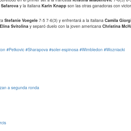
 Safarova
y la italiana
Karin Knapp
son las otras ganadoras con victo
iza
Stefanie Voegele
7-5 7-6(3) y enfrentará a la italiana
Camila Giorg
Elina Svitolina
y separó duelo con la joven americana
Christina McH
ton
#Petkovic
#Sharapova
#soler-espinosa
#Wimbledon
#Wozniacki
nzan a segunda ronda
rcis