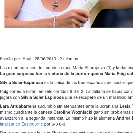
Escrito por: Raúl
25/06/2013
2 minutos
Las ex número uno del mundo la rusa Maria Sharapova (3) y la danesa 
La gran sorpresa fue la victoria de la portorriqueña Maria Puig so
Silvia Soler-Espinosa
es la única de las tres españolas del sector q
Puig sorteó a Errani en sets corridos 6-3 6-2. La italiana se había con
jugará con
Silvia Soler Espinosa
que se recuperó de un mal inicio an
Lara Arruabarrena
sucumbió sin atenuantes ante la ucraniana
Lesia 
mismo cuadrante la danesa
Caroline Wozniacki
ganó sin problemas
avanzaron a la segunda instancia. Lo mismo hizo la alemana
Andrea 
finalista en Eastbourne
por 6-3 6-3.
Por la otra zona de la llave Sharapova venció con ciertas dificultades 