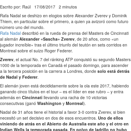
Escrito por: Raúl
17/08/2017
2 minutos
Rafa Nadal se deshizo en elogios sobre Alexander Zverev y Dominik
Thiem, en particular sobre el primero, a quien ya avizoró como futuro
número uno del mundo.
Rafa Nadal
describió en la rueda de prensa del Masters de Cincinnati
al alemán
Alexander «Sascha» Zverev
, de 20 años, como «un
jugador increíble» tras el último triunfo del teutón en sets corridos en
Montreal sobre el suizo Roger Federer.
Zverev
, el actual No. 7 del ránking ATP conquistó su segundo Masters
1000 de la temporada en Canadá el pasado domingo, para ascender
a la tercera posición en la carrera a Londres, donde
solo está detrás
de Nadal y Federer
.
El alemán joven está decididamente sobre la ola este 2017, habiendo
ganando cinco títulos en el tour – es el líder en ese rubro – y entra
además en
Cincinnati
llevando una racha de 10 victorias
consecutivas (ganó
Washington
y
Montreal
).
Nadal de 31 años tiene el historial a favor 3-0 contra Zverev, si bien
necesitó un set decisivo en dos de esos encuentros.
Uno de ellos
viniendo de atrás en el Abierto de Australia este año y el otro en
Indian Wells la temporada pasada. En polvo de ladrillo no hubo