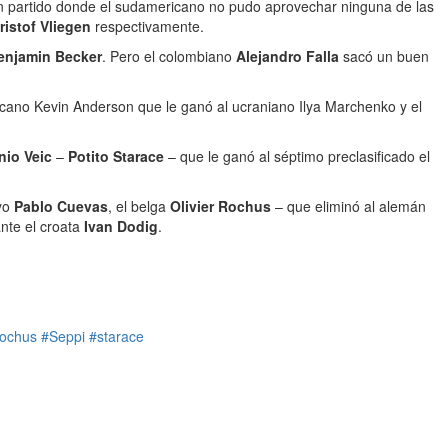
n partido donde el sudamericano no pudo aprovechar ninguna de las
ristof Vliegen
respectivamente.
enjamin Becker
. Pero el colombiano
Alejandro Falla
sacó un buen
ricano Kevin Anderson que le ganó al ucraniano Ilya Marchenko y el
nio Veic
–
Potito Starace
– que le ganó al séptimo preclasificado el
ayo
Pablo Cuevas
, el belga
Olivier Rochus
– que eliminó al alemán
nte el croata
Ivan Dodig
.
rochus
#Seppi
#starace