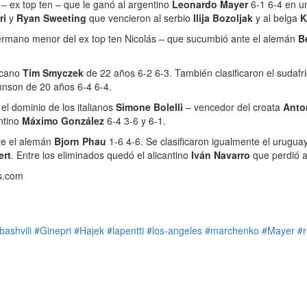
e
– ex top ten – que le ganó al argentino
Leonardo Mayer
6-1 6-4 en u
ri
y
Ryan Sweeting
que vencieron al serbio
Ilija Bozoljak
y al belga
K
ermano menor del ex top ten Nicolás – que sucumbió ante el alemán
B
icano
Tim Smyczek
de 22 años 6-2 6-3. También clasificaron el sudaf
nson de 20 años 6-4 6-4.
el dominio de los italianos
Simone Bolelli
– vencedor del croata
Anto
ntino
Máximo González
6-4 3-6 y 6-1.
te el alemán
Bjorn Phau
1-6 4-6. Se clasificaron igualmente el urugu
ert
. Entre los eliminados quedó el alicantino
Iván Navarro
que perdió a
es.com
ashvili
#Ginepri
#Hajek
#lapentti
#los-angeles
#marchenko
#Mayer
#