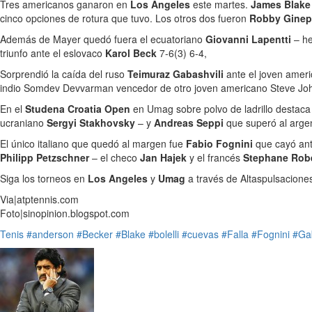
Tres americanos ganaron en
Los Angeles
este martes.
James Blak
cinco opciones de rotura que tuvo. Los otros dos fueron
Robby Ginep
Además de Mayer quedó fuera el ecuatoriano
Giovanni Lapentti
– h
triunfo ante el eslovaco
Karol Beck
7-6(3) 6-4,
Sorprendió la caída del ruso
Teimuraz Gabashvili
ante el joven amer
indio Somdev Devvarman vencedor de otro joven americano Steve Joh
En el
Studena Croatia Open
en Umag sobre polvo de ladrillo destaca 
ucraniano
Sergyi Stakhovsky
– y
Andreas Seppi
que superó al arge
El único italiano que quedó al margen fue
Fabio Fognini
que cayó an
Philipp Petzschner
– el checo
Jan Hajek
y el francés
Stephane Rob
Siga los torneos en
Los Angeles
y
Umag
a través de Altaspulsacion
Via|atptennis.com
Foto|sinopinion.blogspot.com
Tenis
#anderson
#Becker
#Blake
#bolelli
#cuevas
#Falla
#Fognini
#Gab