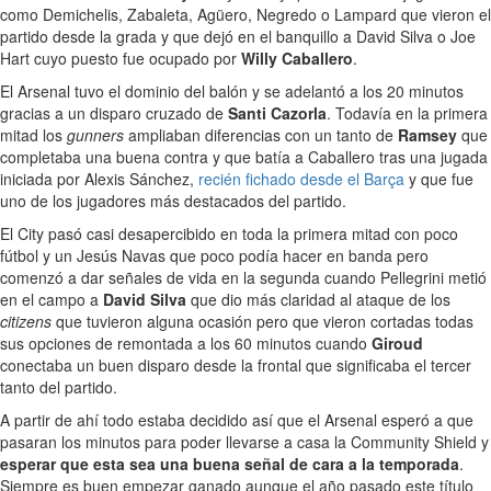
como Demichelis, Zabaleta, Agüero, Negredo o Lampard que vieron el
partido desde la grada y que dejó en el banquillo a David Silva o Joe
Hart cuyo puesto fue ocupado por
Willy Caballero
.
El Arsenal tuvo el dominio del balón y se adelantó a los 20 minutos
gracias a un disparo cruzado de
Santi Cazorla
. Todavía en la primera
mitad los
gunners
ampliaban diferencias con un tanto de
Ramsey
que
completaba una buena contra y que batía a Caballero tras una jugada
iniciada por Alexis Sánchez,
recién fichado desde el Barça
y que fue
uno de los jugadores más destacados del partido.
El City pasó casi desapercibido en toda la primera mitad con poco
fútbol y un Jesús Navas que poco podía hacer en banda pero
comenzó a dar señales de vida en la segunda cuando Pellegrini metió
en el campo a
David Silva
que dio más claridad al ataque de los
citizens
que tuvieron alguna ocasión pero que vieron cortadas todas
sus opciones de remontada a los 60 minutos cuando
Giroud
conectaba un buen disparo desde la frontal que significaba el tercer
tanto del partido.
A partir de ahí todo estaba decidido así que el Arsenal esperó a que
pasaran los minutos para poder llevarse a casa la Community Shield y
esperar que esta sea una buena señal de cara a la temporada
.
Siempre es buen empezar ganado aunque el año pasado este título