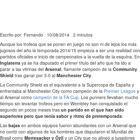
Escrito por: Fernando
10/08/2014
2 minutos
Aunque los trofeos que se ponen en juego no son ni de lejos los más
jugosos del año la temporada 2014/15 empieza a ser una realidad con
partidos oficiales e inicio de campeonatos a la vuelta de la esquina. En
Inglaterra
ya se ha disputado el primer título del año que ha ido a
parar a las vitrinas del
Arsenal
, flamante campeón de la
Community
Shield
tras ganar por 3-0 al
Manchester City
.
La Community Shield es el equivalente a la Supercopa de España y
enfrentaba al Manchester City como campeón de la
Premier League
y
al Arsenal como
campeón de la FA Cup
. Los
gunners
llevaban mucho
tiempo sin levantar trofeos pero en Wembley han conquistado el
segundo en pocos meses tras
un partido en el que han sido
superiores pero que tenía sabor y ritmo de pretemporada
.
Las
bajas
en ambos equipos fueron abundantes con un Arsenal que
no contó con algunos de los hombres que disputaron el Mundial de
Brasil como
Mertesacker y Özil
y un City que no alineó a jugadores