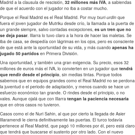
Madrid a la clausula de rescisión,
32 millones más IVA
, a sabiendas
de que el acuerdo con el jugador no iba a costar mucho.
Porque el Real Madrid es el Real Madrid. Por muy
txuri-urdin
que
fuera el joven jugador de Mutriku desde crío, la llamada a la puerta de
un grande siempre, salvo contadas excepciones,
es un tren que no
se deja pasar
. Illarra lo tuvo claro a la hora de hacer las maletas. Se
iba de casa, se despedía con lágrimas en los ojos, pero es consciente
de que está ante la oportunidad de su vida, y más cuando
apenas ha
jugado 50 partidos
en Primera División.
Una oportunidad, y también una gran exigencia. Su precio, esos 32
millones de euros más el IVA, lo convierten en un jugador que
tendrá
que rendir desde el principio
, sin medias tintas. Porque todos
sabemos que en equipos grandes como el Real Madrid no se perdona
la juventud o el periodo de adaptación, y menos cuando se hace un
esfuerzo económico tan grande. O rindes desde el principio, o no
vales. Aunque ojalá que con Illarra
tengan la paciencia necesaria
que en otros casos no tuvieron.
Casos como el de Nuri Sahin, al que por cierto la llegada de Asier
Illaramendi le cierra definitivamente las puertas. El turco todavía
pertenece al Real Madrid, que pagó 10 millones por él, pero está claro
que tendrá que buscarse el sustento por otro lado. Con el nuevo