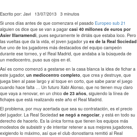
Escrito por: Javi
13/07/2013
3 minutos
Si unos días antes de que comenzara el pasado
Europeo sub 21
alguien os dice que se van a pagar
casi 40 millones de euros por
Asier Illarramendi
, pues seguramente le diriáis que estaba loco. Pero
las vueltas que da la vida, el joven jugador ya
ex de la Real Sociedad
fue uno de los jugadores más destacados del equipo campeón
durante ese torneo, y el Real Madrid, que andaba a la búsqueda de
un mediocentro, puso sus ojos en él.
Así es como comenzó a gestarse en la casa blanca la idea de fichar a
este jugador,
un mediocentro completo
, que crea y destruye, que
juega bien al pase largo y al toque en corto, que sabe parar el juego
cuando hace falta … Un futuro Xabi Alonso, que no tienen muy claro
que vaya a renovar, en un chico
de 23 años
, siguiendo la línea de
fichajes que está realizando este año el Real Madrid.
El problema, por muy acertada que sea su contratación, es el precio
del jugador. La Real Sociedad
se negó a negociar
, y está en todo su
derecho de hacerlo. Es la única forma que tienen los equipos más
modestos de subsistir y de intentar retener a sus mejores jugadores,
exigiendo lo máximo, así que el club donostiarra remitió al Real