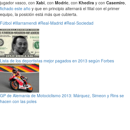
jugador vasco, con
Xabi
, con
Modric
, con
Khedira
y con
Casemiro
,
fichado este año
y que en principio alternará el filial con el primer
equipo, la posición está más que cubierta.
Fútbol
#Illarramendi
#Real-Madrid
#Real-Sociedad
Lista de los deportistas mejor pagados en 2013 según Forbes
GP de Alemania de Motociclismo 2013: Márquez, Simeon y Rins se
hacen con las poles