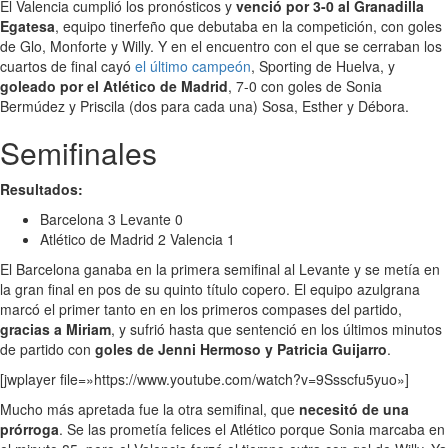
El Valencia cumplió los pronósticos y
venció por 3-0 al Granadilla
Egatesa
, equipo tinerfeño que debutaba en la competición, con goles
de Glo, Monforte y Willy. Y en el encuentro con el que se cerraban los
cuartos de final cayó
el último campeón
, Sporting de Huelva, y
goleado por el Atlético de Madrid
, 7-0 con goles de Sonia
Bermúdez y Priscila (dos para cada una) Sosa, Esther y Débora.
Semifinales
Resultados:
Barcelona 3 Levante 0
Atlético de Madrid 2 Valencia 1
El Barcelona ganaba en la primera semifinal al Levante y se metía en
la gran final en pos de su quinto título copero. El equipo azulgrana
marcó el primer tanto en en los primeros compases del partido,
gracias a Miriam
, y sufrió hasta que sentenció en los últimos minutos
de partido con
goles de Jenni Hermoso y Patricia Guijarro
.
[jwplayer file=»https://www.youtube.com/watch?v=9Ssscfu5yuo»]
Mucho más apretada fue la otra semifinal, que
necesitó de una
prórroga
. Se las prometía felices el Atlético porque Sonia marcaba en