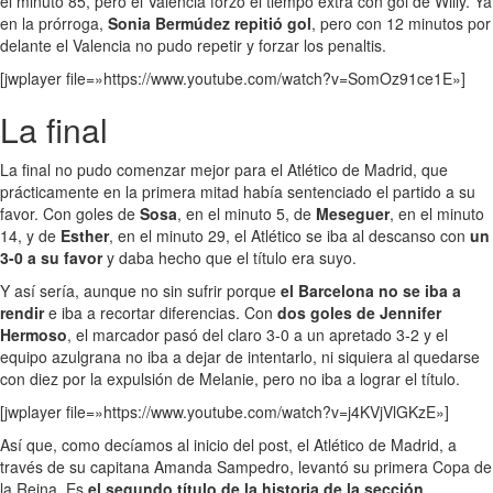
el minuto 85, pero el Valencia forzó el tiempo extra con gol de Willy. Ya
en la prórroga,
Sonia Bermúdez repitió gol
, pero con 12 minutos por
delante el Valencia no pudo repetir y forzar los penaltis.
[jwplayer file=»https://www.youtube.com/watch?v=SomOz91ce1E»]
La final
La final no pudo comenzar mejor para el Atlético de Madrid, que
prácticamente en la primera mitad había sentenciado el partido a su
favor. Con goles de
Sosa
, en el minuto 5, de
Meseguer
, en el minuto
14, y de
Esther
, en el minuto 29, el Atlético se iba al descanso con
un
3-0 a su favor
y daba hecho que el título era suyo.
Y así sería, aunque no sin sufrir porque
el Barcelona no se iba a
rendir
e iba a recortar diferencias. Con
dos goles de Jennifer
Hermoso
, el marcador pasó del claro 3-0 a un apretado 3-2 y el
equipo azulgrana no iba a dejar de intentarlo, ni siquiera al quedarse
con diez por la expulsión de Melanie, pero no iba a lograr el título.
[jwplayer file=»https://www.youtube.com/watch?v=j4KVjVlGKzE»]
Así que, como decíamos al inicio del post, el Atlético de Madrid, a
través de su capitana Amanda Sampedro, levantó su primera Copa de
la Reina. Es
el segundo título de la historia de la sección