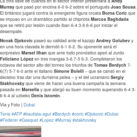
La otra llave de cuartos en el sector inferior presentará a
Andy
Murray
que pasó por encima 6-0 6-2 sobre el portugués
Joao Sousa
.
El británico jugará contra la emergente figura croata
Borna Coric
que
se impuso en un dramático partido al chipriota
Marcos Baghdatis
que se retiró por lesión cuando iban 6-4 3-6 6-6 por iniciar el
desempate.
Novak Djokovic
paseó su calidad ante el kazajo
Andrey Golubev
y
en una hora clavada le derrotó 6-1 6-2. Su oponente será el
sorpresivo
Marsel Ilhan
que ante todo pronóstico apeó al zurdo
Feliciano López
en tres mangas 3-6 7-5 6-3. Completaron los
octavos del sector alto del torneo los triunfos de
Tomas Berdych
7-
6(7) 5-7 6-0 ante el italiano
Simone Bolelli
– que se cansó en el
decisivo tras dar una durísima pelea – y el del ucraniano
Sergiy
Stakhovsky
que viene de hacer una buena campaña la semana
pasada en
Marsella
y que alargó su buen momento superando 6-4 3-
6 6-4 al uzbeko
Denis Istomin
.
Vía y Foto |
Dubai
Tenis
#ATP
#bautista-agut
#Berdych
#coric
#Djokovic
#Dubai
#Federer
#Gasquet
#Lopez
#Murray
#stakhovsky