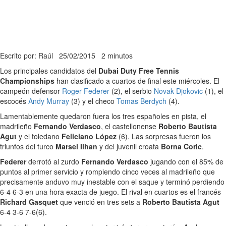
Escrito por: Raúl
25/02/2015
2 minutos
Los principales candidatos del
Dubai Duty Free Tennis
Championships
han clasificado a cuartos de final este miércoles. El
campeón defensor
Roger Federer
(2), el serbio
Novak Djokovic
(1), el
escocés
Andy Murray
(3) y el checo
Tomas Berdych
(4).
Lamentablemente quedaron fuera los tres españoles en pista, el
madrileño
Fernando Verdasco
, el castellonense
Roberto Bautista
Agut
y el toledano
Feliciano López
(6). Las sorpresas fueron los
triunfos del turco
Marsel Ilhan
y del juvenil croata
Borna Coric
.
Federer
derrotó al zurdo
Fernando Verdasco
jugando con el 85% de
puntos al primer servicio y rompiendo cinco veces al madrileño que
precisamente anduvo muy inestable con el saque y terminó perdiendo
6-4 6-3 en una hora exacta de juego. El rival en cuartos es el francés
Richard Gasquet
que venció en tres sets a
Roberto Bautista Agut
6-4 3-6 7-6(6).