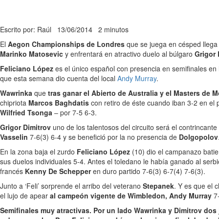
Escrito por: Raúl
13/06/2014
2 minutos
El
Aegon Championships de Londres
que se juega en césped llega a
Marinko Matosevic
y enfrentará en atractivo duelo al búlgaro
Grigor
Feliciano López
es el único español con presencia en semifinales en 
que esta semana dio cuenta del local
Andy Murray
.
Wawrinka
que
tras ganar el Abierto de Australia y el Masters de
chipriota
Marcos Baghdatis
con retiro de éste cuando iban 3-2 en el 
Wilfried Tsonga
– por 7-5 6-3.
Grigor Dimitrov
uno de los talentosos del circuito será el contrincante
Vasselin
7-6(3) 6-4 y se benefició por la no presencia de
Dolgopolov
En la zona baja el zurdo
Feliciano López
(10) dio el campanazo bati
sus duelos individuales 5-4. Antes el toledano le había ganado al serb
francés
Kenny De Schepper
en duro partido 7-6(3) 6-7(4) 7-6(3).
Junto a ‘Feli’ sorprende el arribo del veterano
Stepanek
. Y es que el 
el lujo de apear
al campeón vigente de Wimbledon, Andy Murray
7-
Semifinales muy atractivas. Por un lado Wawrinka y Dimitrov dos