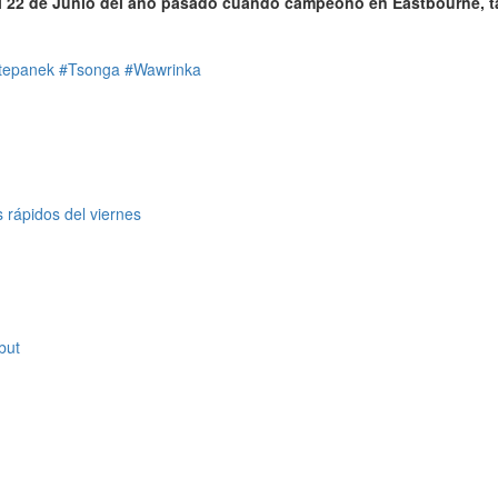
e el 22 de Junio del año pasado cuando campeonó en Eastbourne, 
tepanek
#Tsonga
#Wawrinka
 rápidos del viernes
but