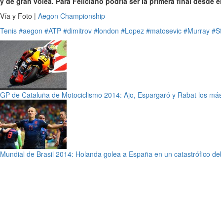
y de gran volea.
Para Feliciano podría ser la primera final desd
Vía y Foto |
Aegon Championship
Tenis
#aegon
#ATP
#dimitrov
#london
#Lopez
#matosevic
#Murray
#S
GP de Cataluña de Motociclismo 2014: Ajo, Espargaró y Rabat los más
Mundial de Brasil 2014: Holanda golea a España en un catastrófico de