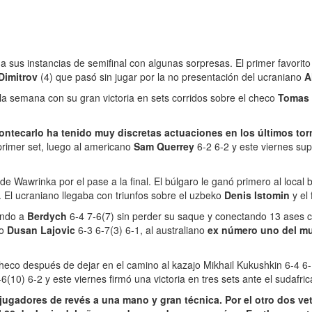
 sus instancias de semifinal con algunas sorpresas. El primer favorito
 Dimitrov
(4) que pasó sin jugar por la no presentación del ucraniano
A
la semana con su gran victoria en sets corridos sobre el checo
Tomas 
 Montecarlo ha tenido muy discretas actuaciones en los últimos to
primer set, luego al americano
Sam Querrey
6-2 6-2 y este viernes su
 de Wawrinka por el pase a la final. El búlgaro le ganó primero al local 
. El ucraniano llegaba con triunfos sobre el uzbeko
Denis Istomin
y el
endo a
Berdych
6-4 7-6(7) sin perder su saque y conectando 13 ases co
io
Dusan Lajovic
6-3 6-7(3) 6-1, al australiano
ex número uno del m
checo después de dejar en el camino al kazajo Mikhail Kukushkin 6-4 6
6(10) 6-2 y este viernes firmó una victoria en tres sets ante el sudafri
 jugadores de revés a una mano y gran técnica. Por el otro dos 