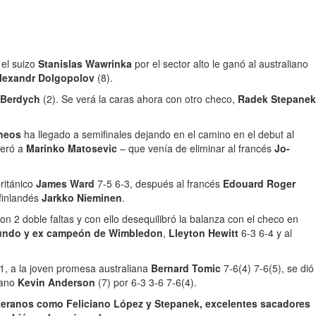
 el suizo
Stanislas Wawrinka
por el sector alto le ganó al australiano
lexandr Dolgopolov
(8).
Berdych
(2). Se verá la caras ahora con otro checo,
Radek Stepanek
rneos
ha llegado a semifinales dejando en el camino en el debut al
peró a
Marinko Matosevic
– que venía de eliminar al francés
Jo-
británico
James Ward
7-5 6-3, después al francés
Edouard Roger
 finlandés
Jarkko Nieminen
.
n 2 doble faltas y con ello desequilibró la balanza con el checo en
undo y ex campeón de Wimbledon
,
Lleyton Hewitt
6-3 6-4 y al
-1, a la joven promesa australiana
Bernard Tomic
7-6(4) 7-6(5), se dió
cano
Kevin Anderson
(7) por 6-3 3-6 7-6(4).
veteranos como Feliciano López y Stepanek, excelentes sacadores