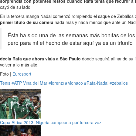
sorprendía con potentes restos cuando Rafa tenía que recurrir 
cayó de su lado.
En la tercera manga Nadal comenzó rompiendo el saque de Zeballos qu
primer título de su carrera
nada más y nada menos que ante un Nadal a
Ésta ha sido una de las semanas más bonitas de los 
pero para mi el hecho de estar aquí ya es un triunfo
decía Rafa que ahora viaja a São Paulo
donde seguirá afinando su f
volver a lo más alto.
Foto |
Eurosport
Tenis
#ATP Viña del Mar
#lorenzi
#Monaco
#Rafa-Nadal
#zeballos
Copa África 2013: Nigeria campeona por tercera vez