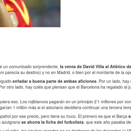
line un comunicado sorprendente,
la venta de David Villa al Atlético 
m parecía su destino) y no en Madrid, o bien por el montante de la op
seguido
enfadar a buena parte de ambas aficiones
. Por un lado, hay
Por otro lado, hay culés que piensan que el Barcelona ha regalado al j
iquiera eso. Los rojiblancos pagarán en un principio 2’1 millones por c
garían 1 millón más si el asturiano decidiera continuar una tercera te
pañol por ese precio, pero tiene su truco. El primero es que el Barça
s
po azulgrana
se ahorra la ficha del futbolista
, que este año pasaba de 
in y al cabo, los equipos grandes no se deshacen de los descartes (y Vi