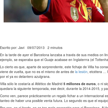
Escrito por: Javi
09/07/2013
2 minutos
En la tarde de ayer el Barcelona lanzaba a través de sus medios on 
ejemplo, se esperaba que el Guaje acabase en Inglaterrra (el Tottenha
Lo cierto es que, aparte de sorprendente, este fichaje de Villa ha con
viene de vuelta, que no es el mismo de antes de
la lesión
, etcétera … 
por el ya ex delantero azulgrana.
Villa sólo le costaría al Atlético de Madrid
5 millones de euros
, o ni s
quedara la siguiente temporada, ese decir, durante la 2014-2015, y pa
Como ven, parece prácticamente un regalo fichar a un internacional es
tanteo de haber una posible venta futura. Lo segundo es que el equi
Por eso, en el fondo, no es tan mala operación para el Barcelona. Al f