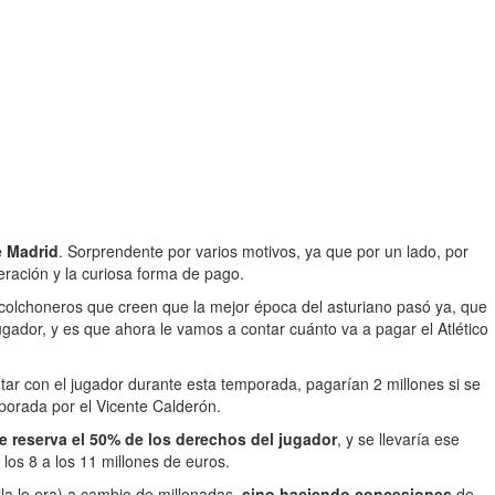
de Madrid
. Sorprendente por varios motivos, ya que por un lado, por
eración y la curiosa forma de pago.
 colchoneros que creen que la mejor época del asturiano pasó ya, que
ugador, y es que ahora le vamos a contar cuánto va a pagar el Atlético
ontar con el jugador durante esta temporada, pagarían 2 millones si se
mporada por el Vicente Calderón.
e reserva el 50% de los derechos del jugador
, y se llevaría ese
los 8 a los 11 millones de euros.
lla lo era) a cambio de millonadas,
sino haciendo concesiones
de