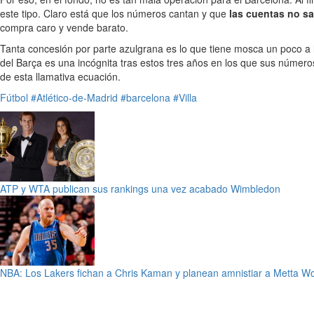
este tipo. Claro está que los números cantan y que
las cuentas no sa
compra caro y vende barato.
Tanta concesión por parte azulgrana es lo que tiene mosca un poco a la
del Barça es una incógnita tras estos tres años en los que sus núme
de esta llamativa ecuación.
Fútbol
#Atlético-de-Madrid
#barcelona
#Villa
ATP y WTA publican sus rankings una vez acabado Wimbledon
NBA: Los Lakers fichan a Chris Kaman y planean amnistiar a Metta W