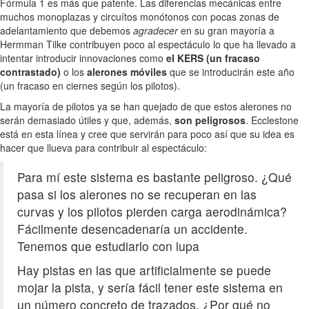
Fórmula 1 es más que patente. Las diferencias mecánicas entre
muchos monoplazas y circuítos monótonos con pocas zonas de
adelantamiento que debemos
agradecer
en su gran mayoría a
Hermman Tilke contribuyen poco al espectáculo lo que ha llevado a
intentar introducir innovaciones como
el KERS (un fracaso
contrastado)
o los
alerones móviles
que se introducirán este año
(un fracaso en ciernes según los pilotos).
La mayoría de pilotos ya se han quejado de que estos alerones no
serán demasiado útiles y que, además,
son peligrosos
. Ecclestone
está en esta línea y cree que servirán para poco así que su idea es
hacer que llueva para contribuir al espectáculo:
Para mí este sistema es bastante peligroso. ¿Qué
pasa si los alerones no se recuperan en las
curvas y los pilotos pierden carga aerodinámica?
Fácilmente desencadenaría un accidente.
Tenemos que estudiarlo con lupa
Hay pistas en las que artificialmente se puede
mojar la pista, y sería fácil tener este sistema en
un número concreto de trazados. ¿Por qué no