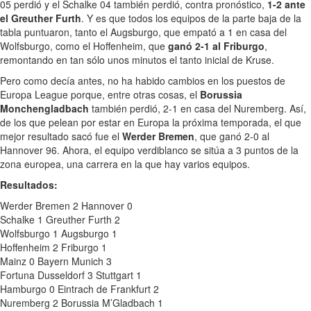
05 perdió y el Schalke 04 también perdió, contra pronóstico,
1-2 ante
el Greuther Furth
. Y es que todos los equipos de la parte baja de la
tabla puntuaron, tanto el Augsburgo, que empató a 1 en casa del
Wolfsburgo, como el Hoffenheim, que
ganó 2-1 al Friburgo
,
remontando en tan sólo unos minutos el tanto inicial de Kruse.
Pero como decía antes, no ha habido cambios en los puestos de
Europa League porque, entre otras cosas, el
Borussia
Monchengladbach
también perdió, 2-1 en casa del Nuremberg. Así,
de los que pelean por estar en Europa la próxima temporada, el que
mejor resultado sacó fue el
Werder Bremen
, que ganó 2-0 al
Hannover 96. Ahora, el equipo verdiblanco se sitúa a 3 puntos de la
zona europea, una carrera en la que hay varios equipos.
Resultados:
Werder Bremen 2 Hannover 0
Schalke 1 Greuther Furth 2
Wolfsburgo 1 Augsburgo 1
Hoffenheim 2 Friburgo 1
Mainz 0 Bayern Munich 3
Fortuna Dusseldorf 3 Stuttgart 1
Hamburgo 0 Eintrach de Frankfurt 2
Nuremberg 2 Borussia M’Gladbach 1