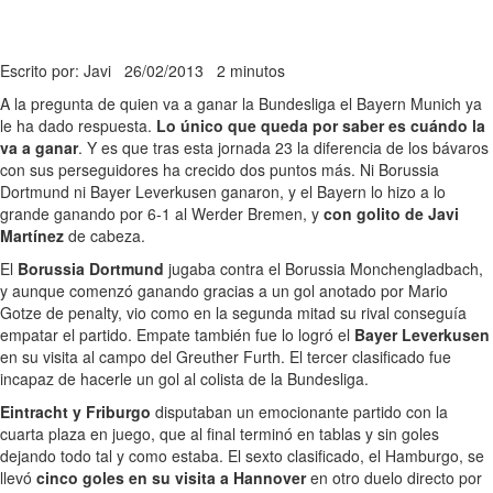
Escrito por: Javi
26/02/2013
2 minutos
A la pregunta de quien va a ganar la Bundesliga el Bayern Munich ya
le ha dado respuesta.
Lo único que queda por saber es cuándo la
va a ganar
. Y es que tras esta jornada 23 la diferencia de los bávaros
con sus perseguidores ha crecido dos puntos más. Ni Borussia
Dortmund ni Bayer Leverkusen ganaron, y el Bayern lo hizo a lo
grande ganando por 6-1 al Werder Bremen, y
con golito de Javi
Martínez
de cabeza.
El
Borussia Dortmund
jugaba contra el Borussia Monchengladbach,
y aunque comenzó ganando gracias a un gol anotado por Mario
Gotze de penalty, vio como en la segunda mitad su rival conseguía
empatar el partido. Empate también fue lo logró el
Bayer Leverkusen
en su visita al campo del Greuther Furth. El tercer clasificado fue
incapaz de hacerle un gol al colista de la Bundesliga.
Eintracht y Friburgo
disputaban un emocionante partido con la
cuarta plaza en juego, que al final terminó en tablas y sin goles
dejando todo tal y como estaba. El sexto clasificado, el Hamburgo, se
llevó
cinco goles en su visita a Hannover
en otro duelo directo por