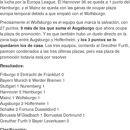
la lucha por la Europa League. El Hannover 96 se queda a 1 punto del
Hamburgo, y el Mainz se queda con las ganas de ocupar plaza
europa temporal debido a que empató con el Wolfsburgo.
Precisamente el Wolfsburgo es el equipo que marca la salvación, con
27 puntos,
9 más de los que suma el Augsburgo
que ahora ocupa
la plaza de promoción. Y es que también hubo un duelo directo en la
zona baja entre Augsburgo y Hoffenheim, y
los 3 puntos se lo
quedaron los de casa
. Los tres equipos, contando al Greuther Furth,
parecen condenados a las tres últimas plazas, pero esa plaza de
promoción todavía está por resolver.
Resultados:
Friburgo 0 Eintracht de Frankfurt 0
Bayern Munich 6 Werder Bremen 1
Stuttgart 1 Nuremberg 1
Hannover 5 Hamburgo 1
Mainz 1 Wolfsburgo 1
Augsburgo 2 Hoffenheim 1
Schalke 2 Fortuna Dusseldord 1
Borussia M’Gladbach 1 Borrusisia Dortmund 1
Greuther Furth 0 Bayer Leverkusen 0
Clasificación: