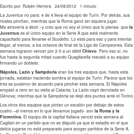
Escrito por: Rubén Herrera
24/09/2012
1 minuto
La Juventus no para: 4 de 4 lleva el equipo de Turín. Por detrás, sus
rivales pinchan, mientras que la Roma ganó sin siquiera jugar.
Me atrevería a decir –y creo que no soy el único que lo piensa- que
la
Juventus
es el único equipo en la Serie A que está realmente
capacitado para llevarse el Scudetto. Lo está para eso y para intentar
llegar, al menos, a los octavos de final de la Liga de Campeones. Esta
semana lograron vencer por 2-0 a un débil
Chievo
. Pero eso sí, no
fue hasta la segunda mitad cuando Quagliarella rescató a su equipo
firmando un doblete.
Nápoles, Lazio y Sampdoria
eran los tres equipos que, hasta esta
jornada, estaban haciendo sombra al equipo de Turín. Parece que los
tres se pusieron de acuerdo para pinchar esta semana. El Nápoles
empató a cero en su visita al Catania; La Lazio cayó derrotada en
Génova; mientras que la Sampdoria se dejó dos puntos ante el Torino.
Los otros dos equipos que pintan un escalón por debajo de estos
cuatro –al menos en lo que llevamos jugado- son
la Roma y la
Fiorentina.
El equipo de la capital italiana venció esta semana al
Cagliari en un partido que no se disputó ya que el estadio en el que
debía jugarse no está preparado para acoger partidos de la Serie A.