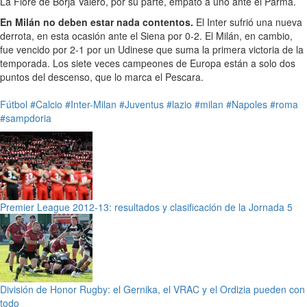
La Fiore de Borja Valero, por su parte, empató a uno ante el Parma.
En Milán no deben estar nada contentos.
El Inter sufrió una nueva
derrota, en esta ocasión ante el Siena por 0-2. El Milán, en cambio,
fue vencido por 2-1 por un Udinese que suma la primera victoria de la
temporada. Los siete veces campeones de Europa están a solo dos
puntos del descenso, que lo marca el Pescara.
Fútbol
#Calcio
#Inter-Milan
#Juventus
#lazio
#milan
#Napoles
#roma
#sampdoria
Premier League 2012-13: resultados y clasificación de la Jornada 5
División de Honor Rugby: el Gernika, el VRAC y el Ordizia pueden con
todo