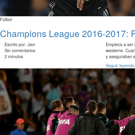
Fútbol
Champions League 2016-2017: Re
Escrito por: Javi
Empieza a ser
Sin comentarios
westerns
. Cuan
2 minutos
y aseguraban e
Seguir leyendo