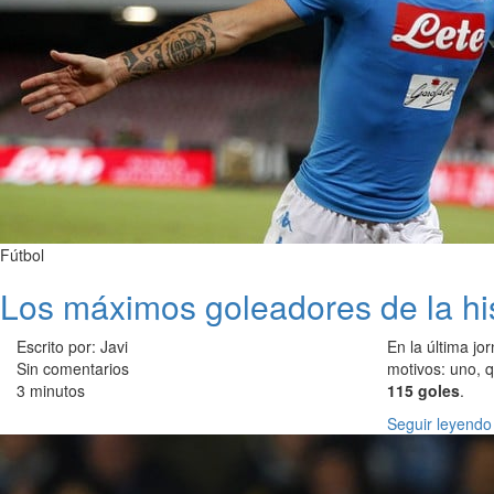
Fútbol
Los máximos goleadores de la hi
Escrito por: Javi
En la última jo
Sin comentarios
motivos: uno, q
3 minutos
115 goles
.
Seguir leyendo