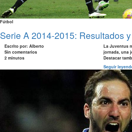
Fútbol
Serie A 2014-2015: Resultados y 
Escrito por: Alberto
La
Juventus m
Sin comentarios
jornada, una
j
2 minutos
Destacar tamb
Seguir leyend