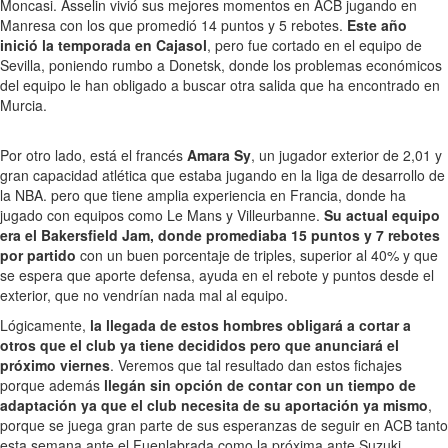
Moncasi. Asselin vivió sus mejores momentos en ACB jugando en
Manresa con los que promedió 14 puntos y 5 rebotes.
Este año
inició la temporada en Cajasol
, pero fue cortado en el equipo de
Sevilla, poniendo rumbo a Donetsk, donde los problemas económicos
del equipo le han obligado a buscar otra salida que ha encontrado en
Murcia.
Por otro lado, está el francés
Amara Sy
, un jugador exterior de 2,01 y
gran capacidad atlética que estaba jugando en la liga de desarrollo de
la NBA. pero que tiene amplia experiencia en Francia, donde ha
jugado con equipos como Le Mans y Villeurbanne.
Su actual equipo
era el Bakersfield Jam, donde promediaba 15 puntos y 7 rebotes
por partido
con un buen porcentaje de triples, superior al 40% y que
se espera que aporte defensa, ayuda en el rebote y puntos desde el
exterior, que no vendrían nada mal al equipo.
Lógicamente,
la llegada de estos hombres obligará a cortar a
otros que el club ya tiene decididos pero que anunciará el
próximo viernes
. Veremos que tal resultado dan estos fichajes
porque además
llegán sin opción de contar con un tiempo de
adaptación ya que el club necesita de su aportación ya mismo
,
porque se juega gran parte de sus esperanzas de seguir en ACB tanto
esta semana ante el Fuenlabrada como la próxima ante Suzuki