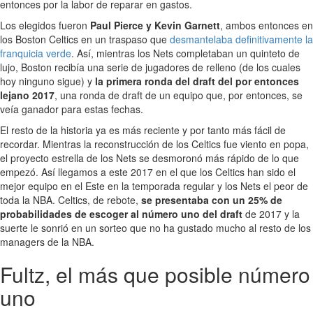
entonces por la labor de reparar en gastos.
Los elegidos fueron
Paul Pierce y Kevin Garnett
, ambos entonces en
los Boston Celtics en un traspaso que
desmantelaba definitivamente la
franquicia verde
. Así, mientras los Nets completaban un quinteto de
lujo, Boston recibía una serie de jugadores de relleno (de los cuales
hoy ninguno sigue) y
la primera ronda del draft del por entonces
lejano 2017
, una ronda de draft de un equipo que, por entonces, se
veía ganador para estas fechas.
El resto de la historia ya es más reciente y por tanto más fácil de
recordar. Mientras la reconstrucción de los Celtics fue viento en popa,
el proyecto estrella de los Nets se desmoronó más rápido de lo que
empezó. Así llegamos a este 2017 en el que los Celtics han sido el
mejor equipo en el Este en la temporada regular y los Nets el peor de
toda la NBA. Celtics, de rebote,
se presentaba con un 25% de
probabilidades de escoger al número uno del draft
de 2017 y la
suerte le sonrió en un sorteo que no ha gustado mucho al resto de los
managers de la NBA.
Fultz, el más que posible número
uno