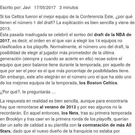
Escrito por: Javi
17/05/2017
3 minutos
Si los Celtics fueron el mejor equipo de la Conferencia Este, ¿por qué
tienen el número 1 del draft? La explicación es bien sencilla y viene de
2013.
Esta pasada madrugada se celebró el sorteo del
draft de la NBA de
2017
, es decir, el orden en el que van a elegir los 14 equipos no
clasificados a los playoffs. Normalmente, el número uno del draft, la
posibilidad de elegir al jugador más prometedor de la última
generación (siempre y cuando se acierte en ello) recae sobre el
equipo que peor balance tiene durante la temporada, por aquello de
que por ser el peor es el que más porcentaje de posibilidades tiene.
Sin embargo, este año elegirán en el número uno el que ha sido uno
de los mejores equipos de la temporada,
los Boston Celtics
.
¿Por qué?, te preguntarás …
La respuesta en realidad es bien sencilla, aunque para encontrarla
hay que remontarse
al verano de 2013
y por eso algunos no la
recordarán. En aquel entonces,
los Nets
, tras su primera temporada
en Brooklyn y tras caer en la primera ronda de los
playoffs
, querían
dar un salto de calidad a su plantilla con
la contratación de más All
Stars
, dado que el nuevo dueño de la franquicia no estaba por