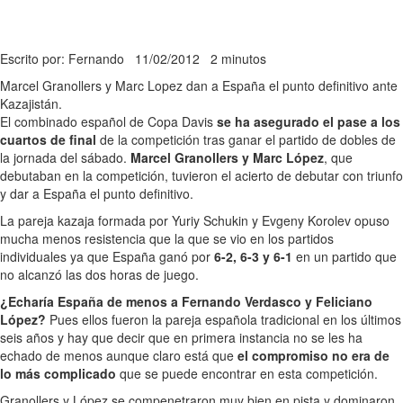
Escrito por: Fernando
11/02/2012
2 minutos
Marcel Granollers y Marc Lopez dan a España el punto definitivo ante
Kazajistán.
El combinado español de Copa Davis
se ha asegurado el pase a los
cuartos de final
de la competición tras ganar el partido de dobles de
la jornada del sábado.
Marcel Granollers y Marc López
, que
debutaban en la competición, tuvieron el acierto de debutar con triunfo
y dar a España el punto definitivo.
La pareja kazaja formada por Yuriy Schukin y Evgeny Korolev opuso
mucha menos resistencia que la que se vio en los partidos
individuales ya que España ganó por
6-2, 6-3 y 6-1
en un partido que
no alcanzó las dos horas de juego.
¿Echaría España de menos a Fernando Verdasco y Feliciano
López?
Pues ellos fueron la pareja española tradicional en los últimos
seis años y hay que decir que en primera instancia no se les ha
echado de menos aunque claro está que
el compromiso no era de
lo más complicado
que se puede encontrar en esta competición.
Granollers y López se compenetraron muy bien en pista y dominaron