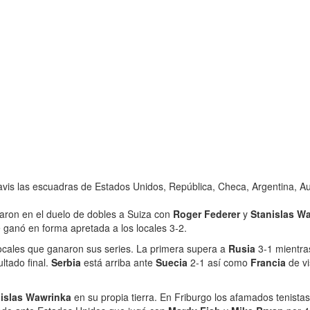
vis las escuadras de Estados Unidos, República, Checa, Argentina, Aus
taron en el duelo de dobles a Suiza con
Roger Federer
y
Stanislas W
e ganó en forma apretada a los locales 3-2.
locales que ganaron sus series. La primera supera a
Rusia
3-1 mientra
ltado final.
Serbia
está arriba ante
Suecia
2-1 así como
Francia
de v
nislas Wawrinka
en su propia tierra. En Friburgo los afamados tenist