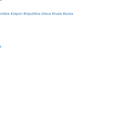
unidos
#Japon
#republica-checa
#rusia
#suiza
a