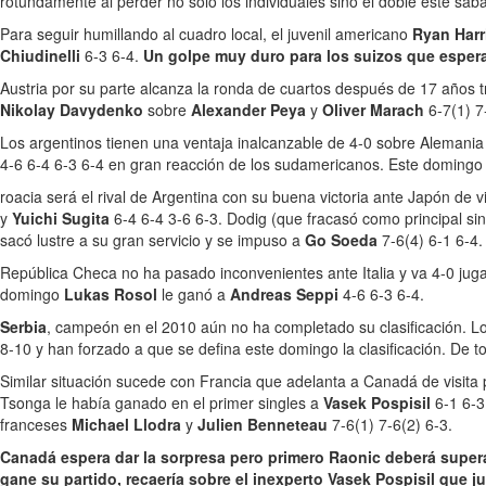
rotundamente al perder no sólo los individuales sino el doble este s
Para seguir humillando al cuadro local, el juvenil americano
Ryan Har
Chiudinelli
6-3 6-4.
Un golpe muy duro para los suizos que espera
Austria por su parte alcanza la ronda de cuartos después de 17 años t
Nikolay Davydenko
sobre
Alexander Peya
y
Oliver Marach
6-7(1) 7
Los argentinos tienen una ventaja inalcanzable de 4-0 sobre Alemani
4-6 6-4 6-3 6-4 en gran reacción de los sudamericanos. Este doming
roacia será el rival de Argentina con su buena victoria ante Japón de vi
y
Yuichi Sugita
6-4 6-4 3-6 6-3. Dodig (que fracasó como principal sin
sacó lustre a su gran servicio y se impuso a
Go Soeda
7-6(4) 6-1 6-4.
República Checa no ha pasado inconvenientes ante Italia y va 4-0 jug
domingo
Lukas Rosol
le ganó a
Andreas Seppi
4-6 6-3 6-4.
Serbia
, campeón en el 2010 aún no ha completado su clasificación. 
8-10 y han forzado a que se defina este domingo la clasificación. De t
Similar situación sucede con Francia que adelanta a Canadá de visita 
Tsonga le había ganado en el primer singles a
Vasek Pospisil
6-1 6-
franceses
Michael Llodra
y
Julien Benneteau
7-6(1) 7-6(2) 6-3.
Canadá espera dar la sorpresa pero primero Raonic deberá supera
gane su partido, recaería sobre el inexperto Vasek Pospisil que j