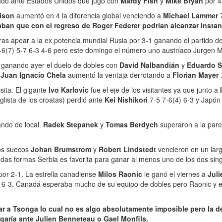
ábado ante Estados Unidos que jugó con
Mardy Fish
y
Mike Bryan
por 4
rison
aumentó en 4 la diferencia global venciendo a
Michael Lammer
ban que con el regreso de Roger Federer podrían alcanzar instan
ras apear a la ex potencia mundial Rusia por 3-1 ganando el partido d
-6(7) 5-7 6-3 4-6 pero este domingo el número uno austríaco Jurgen Me
a ganando ayer el duelo de dobles con
David Nalbandián
y
Eduardo 
o
Juan Ignacio Chela
aumentó la ventaja derrotando a
Florian Mayer
sita. El gigante
Ivo Karlovic
fue el eje de los visitantes ya que junto a
glista de los croatas) perdió ante
Kei Nishikori
7-5 7-6(4) 6-3 y Japón
ando de local.
Radek Stepanek
y
Tomas Berdych
superaron a la pare
Los suecos
Johan Brumstrom
y
Robert Lindstedt
vencieron en un lar
odas formas Serbia es favorita para ganar al menos uno de los dos sing
por 2-1. La estrella canadiense
Milos Raonic
le ganó el viernes a
Jul
3 6-3. Canadá esperaba mucho de su equipo de dobles pero Raonic y 
r a Tsonga lo cual no es algo absolutamente imposible pero la de
ugaría ante Julien Benneteau o Gael Monfils.