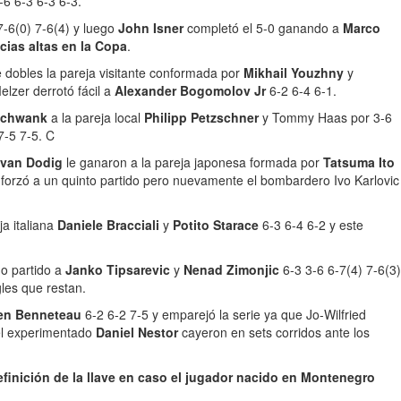
-6 6-3 6-3 6-3.
7-6(0) 7-6(4) y luego
John Isner
completó el 5-0 ganando a
Marco
cias altas en la Copa
.
e dobles la pareja visitante conformada por
Mikhail Youzhny
y
lzer derrotó fácil a
Alexander Bogomolov Jr
6-2 6-4 6-1.
Schwank
a la pareja local
Philipp Petzschner
y Tommy Haas por 3-6
7-5 7-5. C
Ivan Dodig
le ganaron a la pareja japonesa formada por
Tatsuma Ito
 forzó a un quinto partido pero nuevamente el bombardero Ivo Karlovic
ja italiana
Daniele Bracciali
y
Potito Starace
6-3 6-4 6-2 y este
go partido a
Janko Tipsarevic
y
Nenad Zimonjic
6-3 3-6 6-7(4) 7-6(3)
les que restan.
ien Benneteau
6-2 6-2 7-5 y emparejó la serie ya que Jo-Wilfried
el experimentado
Daniel Nestor
cayeron en sets corridos ante los
finición de la llave en caso el jugador nacido en Montenegro