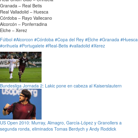
Granada – Real Betis
Real Valladolid – Huesca
Córdoba – Rayo Vallecano
Alcorcón – Ponferradina
Elche – Xerez
Fútbol
#Alcorcon
#Córdoba
#Copa del Rey
#Elche
#Granada
#Huesca
#orihuela
#Portugalete
#Real-Betis
#valladolid
#Xerez
Bundesliga Jornada 2: Lakic pone en cabeza al Kaiserslautern
US Open 2010: Murray, Almagro, García-López y Granollers a
segunda ronda, eliminados Tomas Berdych y Andy Roddick