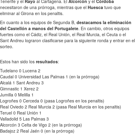
Tenerife y el
Rayo
al Cartagena. El
Alcorcón
y el
Córdoba
necesitaron de una prórroga, mientras que el
Huesca
tuvo que
eliminar al Girona en los penaltis.
En cuanto a los equipos de Segunda B,
destacamos la eliminación
del Castellón a manos del Portugalete
. En cambio, otros equipos
fuertes como el Cádiz, el Real Unión, el Real Murcia, el Ceuta o el
Sant Andreu lograron clasificarse para la siguiente ronda y entrar en el
sorteo.
Estos han sido los
resultados
:
Tudelano 0 Lucena 2
Caudal 0 Universidad Las Palmas 1 (en la prórroga)
Alcalá 1 Sant Andreu 3
Gimnastic 1 Xerez 2
Jumilla 0 Melilla 1
Logroñes 0 Cerceda 0 (pasa Logroñes en los penaltis)
Real Oviedo 2 Real Murcia 2 (pasa Real Murcia en los penaltis)
Teruel 0 Real Unión 1
Valladolid 5 Las Palmas 3
Alcorcón 3 Celta de Vigo 2 (en la prórroga)
Badajoz 2 Real Jaén 0 (en la prórroga)