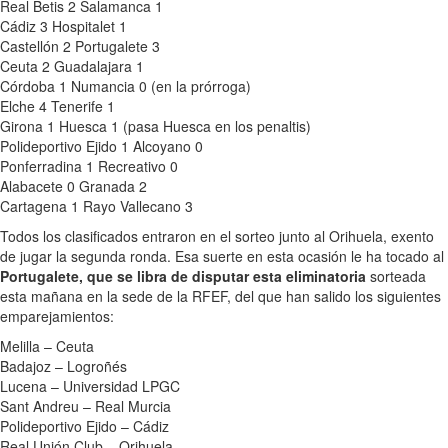
Real Betis 2 Salamanca 1
Cádiz 3 Hospitalet 1
Castellón 2 Portugalete 3
Ceuta 2 Guadalajara 1
Córdoba 1 Numancia 0 (en la prórroga)
Elche 4 Tenerife 1
Girona 1 Huesca 1 (pasa Huesca en los penaltis)
Polideportivo Ejido 1 Alcoyano 0
Ponferradina 1 Recreativo 0
Alabacete 0 Granada 2
Cartagena 1 Rayo Vallecano 3
Todos los clasificados entraron en el sorteo junto al Orihuela, exento
de jugar la segunda ronda. Esa suerte en esta ocasión le ha tocado al
Portugalete, que se libra de disputar esta eliminatoria
sorteada
esta mañana en la sede de la RFEF, del que han salido los siguientes
emparejamientos:
Melilla – Ceuta
Badajoz – Logroñés
Lucena – Universidad LPGC
Sant Andreu – Real Murcia
Polideportivo Ejido – Cádiz
Real Unión Club – Orihuela