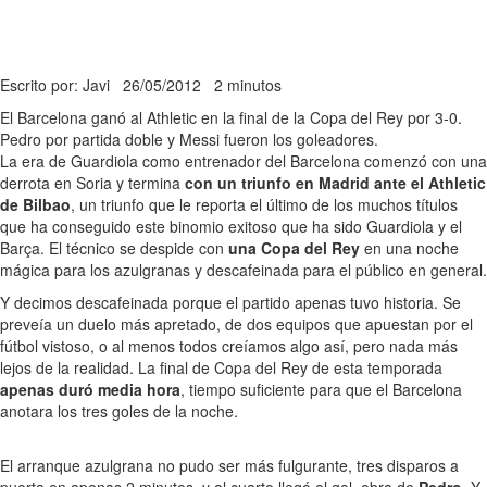
Escrito por: Javi
26/05/2012
2 minutos
El Barcelona ganó al Athletic en la final de la Copa del Rey por 3-0.
Pedro por partida doble y Messi fueron los goleadores.
La era de Guardiola como entrenador del Barcelona comenzó con una
derrota en Soria y termina
con un triunfo en Madrid ante el Athletic
de Bilbao
, un triunfo que le reporta el último de los muchos títulos
que ha conseguido este binomio exitoso que ha sido Guardiola y el
Barça. El técnico se despide con
una Copa del Rey
en una noche
mágica para los azulgranas y descafeinada para el público en general.
Y decimos descafeinada porque el partido apenas tuvo historia. Se
preveía un duelo más apretado, de dos equipos que apuestan por el
fútbol vistoso, o al menos todos creíamos algo así, pero nada más
lejos de la realidad. La final de Copa del Rey de esta temporada
apenas duró media hora
, tiempo suficiente para que el Barcelona
anotara los tres goles de la noche.
El arranque azulgrana no pudo ser más fulgurante, tres disparos a
puerta en apenas 2 minutos, y al cuarto llegó el gol, obra de
Pedro
. Y