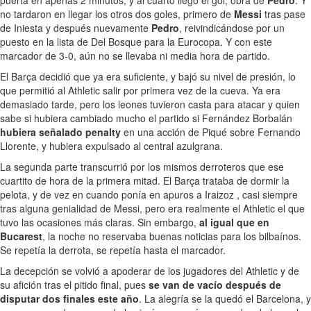
no tardaron en llegar los otros dos goles, primero de
Messi
tras pase
de Iniesta y después nuevamente
Pedro
, reivindicándose por un
puesto en la lista de Del Bosque para la Eurocopa. Y con este
marcador de 3-0, aún no se llevaba ni media hora de partido.
El Barça decidió que ya era suficiente, y bajó su nivel de presión, lo
que permitió al Athletic salir por primera vez de la cueva. Ya era
demasiado tarde, pero los leones tuvieron casta para atacar y quien
sabe si hubiera cambiado mucho el partido si Fernández Borbalán
hubiera señalado penalty
en una acción de Piqué sobre Fernando
Llorente, y hubiera expulsado al central azulgrana.
La segunda parte transcurrió por los mismos derroteros que ese
cuartito de hora de la primera mitad. El Barça trataba de dormir la
pelota, y de vez en cuando ponía en apuros a Iraizoz , casi siempre
tras alguna genialidad de Messi, pero era realmente el Athletic el que
tuvo las ocasiones más claras. Sin embargo,
al igual que en
Bucarest
, la noche no reservaba buenas noticias para los bilbaínos.
Se repetía la derrota, se repetía hasta el marcador.
La decepción se volvió a apoderar de los jugadores del Athletic y de
su afición tras el pitido final, pues
se van de vacío después de
disputar dos finales este año
. La alegría se la quedó el Barcelona, y