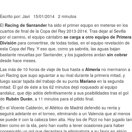
Escrito por: Javi
15/01/2014
2 minutos
El
Racing de Santander
ha sido el primer equipo en meterse en los
cuartos de final de la Copa del Rey 2013-2014. Tras dejar al Sevilla
por el camino, el equipo cántabro
se carga a otro equipo de Primera
División
para convertirse, de todas todas, en el equipo revelación de
esta Copa del Rey. Y eso que, como ya sabréis, las aguas bajan
bastante revueltas por Santander, y los jugadores andan
sin cobrar
desde hace meses.
Las más de 10 horas de viaje de bus hasta a
Almería
no mermaron a
un Racing que supo aguantar a su rival durante la primera mitad, y
luego sacar tajada del trabajo de su punta
Mariano
en la segunda
mitad. El gol de éste a los 62 minutos dejó noqueado al equipo
andaluz, que dijo adiós definitivamente a sus posibilidades tras el gol
de
Rubén Durán
, a 11 minutos para el pitido final.
En el Vicente Calderón, el Atlético de Madrid defendió su renta y
seguirá adelante en el torneo, eliminando a un Valencia que al menos
se puede ir con la cabeza bien alta. Hoy los de Pizzi no han jugado tan
bien como en la ida, pero han vuelto a tener ocasiones para haber
conseguido un gol que decantara la eliminatoria a su favor en algún