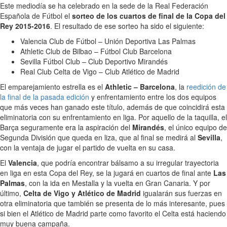
Este mediodía se ha celebrado en la sede de la Real Federación
Española de Fútbol el
sorteo de los cuartos de final de la Copa del
Rey 2015-2016
. El resultado de ese sorteo ha sido el siguiente:
Valencia Club de Fútbol – Unión Deportiva Las Palmas
Athletic Club de Bilbao – Fútbol Club Barcelona
Sevilla Fútbol Club – Club Deportivo Mirandés
Real Club Celta de Vigo – Club Atlético de Madrid
El emparejamiento estrella es el
Athletic – Barcelona
, la
reedición de
la final de la pasada edición
y enfrentamiento entre los dos equipos
que más veces han ganado este título, además de que coincidirá esta
eliminatoria con su enfrentamiento en liga. Por aquello de la taquilla, el
Barça seguramente era la aspiración del
Mirandés
, el único equipo de
Segunda División que queda en liza, que al final se medirá al
Sevilla
,
con la ventaja de jugar el partido de vuelta en su casa.
El
Valencia
, que podría encontrar bálsamo a su irregular trayectoria
en liga en esta Copa del Rey, se la jugará en cuartos de final ante
Las
Palmas
, con la ida en Mestalla y la vuelta en Gran Canaria. Y por
último,
Celta de Vigo y Atlético de Madrid
igualarán sus fuerzas en
otra eliminatoria que también se presenta de lo más interesante, pues
si bien el Atlético de Madrid parte como favorito el Celta está haciendo
muy buena campaña.