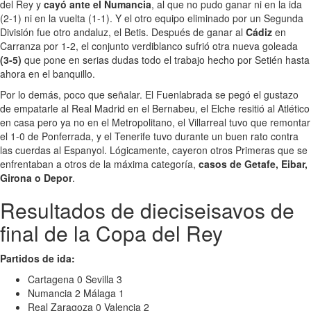
del Rey y
cayó ante el Numancia
, al que no pudo ganar ni en la ida
(2-1) ni en la vuelta (1-1). Y el otro equipo eliminado por un Segunda
División fue otro andaluz, el Betis. Después de ganar al
Cádiz
en
Carranza por 1-2, el conjunto verdiblanco sufrió otra nueva goleada
(3-5)
que pone en serias dudas todo el trabajo hecho por Setién hasta
ahora en el banquillo.
Por lo demás, poco que señalar. El Fuenlabrada se pegó el gustazo
de empatarle al Real Madrid en el Bernabeu, el Elche resitió al Atlético
en casa pero ya no en el Metropolitano, el Villarreal tuvo que remontar
el 1-0 de Ponferrada, y el Tenerife tuvo durante un buen rato contra
las cuerdas al Espanyol. Lógicamente, cayeron otros Primeras que se
enfrentaban a otros de la máxima categoría,
casos de Getafe, Eibar,
Girona o Depor
.
Resultados de dieciseisavos de
final de la Copa del Rey
Partidos de ida:
Cartagena 0 Sevilla 3
Numancia 2 Málaga 1
Real Zaragoza 0 Valencia 2