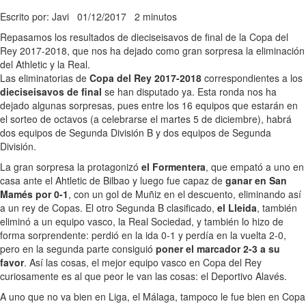
Escrito por: Javi
01/12/2017
2 minutos
Repasamos los resultados de dieciseisavos de final de la Copa del
Rey 2017-2018, que nos ha dejado como gran sorpresa la eliminación
del Athletic y la Real.
Las eliminatorias de
Copa del Rey 2017-2018
correspondientes a los
dieciseisavos de final
se han disputado ya. Esta ronda nos ha
dejado algunas sorpresas, pues entre los 16 equipos que estarán en
el sorteo de octavos (a celebrarse el martes 5 de diciembre), habrá
dos equipos de Segunda División B y dos equipos de Segunda
División.
La gran sorpresa la protagonizó
el Formentera
, que empató a uno en
casa ante el Ahtletic de Bilbao y luego fue capaz de
ganar en San
Mamés por 0-1
, con un gol de Muñiz en el descuento, eliminando así
a un rey de Copas. El otro Segunda B clasificado,
el Lleida
, también
eliminó a un equipo vasco, la Real Sociedad, y también lo hizo de
forma sorprendente: perdió en la ida 0-1 y perdía en la vuelta 2-0,
pero en la segunda parte consiguió
poner el marcador 2-3 a su
favor
. Así las cosas, el mejor equipo vasco en Copa del Rey
curiosamente es al que peor le van las cosas: el Deportivo Alavés.
A uno que no va bien en Liga, el Málaga, tampoco le fue bien en Copa