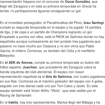
representación hispana con el concurso de
Óscar González
, que
llegó del Zaragoza y en esta su primera temporada en Grecia ha
tenido 14 participaciones ligueras consiguiendo un gol.
En el inmediato perseguidor, el Panathinaikos del Pireo,
Iosu Sarriegi
cumple su segunda temporada en el equipo y ha jugado 19 partidos
de liga, 2 de copa y un partido de Champions logrando un gol.
Empatado a puntos con ellos, está el PAOK de Salónica donde no hay
españoles aunque curiosamente se han juntado tres jugadores que
pasaron no hace mucho por Osasuna y no son otros que Pablo
García, el chileno Contreras, ex también del Celta y el marfileño
Bakayoko.
En
el AEK de Atenas
, cumple su primera temporada un ilustre del
fútbol español,
Juanfran
, que procedente del Zaragoza cubre la
banda izquierda del club ateniense. El equipo con mayor
representación española es el
Aris de Salónica
, con cuatro jugadores
en sus filas. Contreras es el máximo goleador del equipo con 4 goles,
seguido con tres dianas cada uno por Toni Calvo y Javito. En este
equipo también está Víctor Añiño “Vitolo”, que está cedido por el
Racing de Santander.
En el
Iraklis
, hay tres representantes. Martos llegó del Málaga y ha