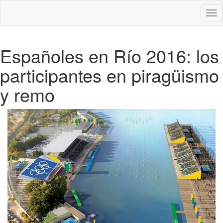
Des
nav
Españoles en Río 2016: los
participantes en piragüismo
y remo