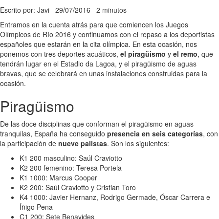
Escrito por: Javi
29/07/2016
2 minutos
Entramos en la cuenta atrás para que comiencen los Juegos
Olímpicos de Río 2016 y continuamos con el repaso a los deportistas
españoles que estarán en la cita olímpica. En esta ocasión, nos
ponemos con tres deportes acuáticos,
el piragüismo
y
el remo
, que
tendrán lugar en el Estadio da Lagoa, y el piragüismo de aguas
bravas, que se celebrará en unas instalaciones construidas para la
ocasión.
Piragüismo
De las doce disciplinas que conforman el piragüismo en aguas
tranquilas, España ha conseguido
presencia en seis categorías
, con
la participación de
nueve palistas
. Son los siguientes:
K1 200 masculino: Saúl Craviotto
K2 200 femenino: Teresa Portela
K1 1000: Marcus Cooper
K2 200: Saúl Craviotto y Cristian Toro
K4 1000: Javier Hernanz, Rodrigo Germade, Óscar Carrera e
Íñigo Pena
C1 200: Sete Benavides