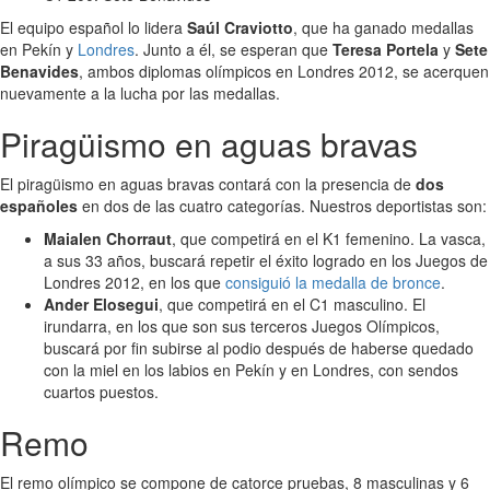
El equipo español lo lidera
Saúl Craviotto
, que ha ganado medallas
en Pekín y
Londres
. Junto a él, se esperan que
Teresa Portela
y
Sete
Benavides
, ambos diplomas olímpicos en Londres 2012, se acerquen
nuevamente a la lucha por las medallas.
Piragüismo en aguas bravas
El piragüismo en aguas bravas contará con la presencia de
dos
españoles
en dos de las cuatro categorías. Nuestros deportistas son:
Maialen Chorraut
, que competirá en el K1 femenino. La vasca,
a sus 33 años, buscará repetir el éxito logrado en los Juegos de
Londres 2012, en los que
consiguió la medalla de bronce
.
Ander Elosegui
, que competirá en el C1 masculino. El
irundarra, en los que son sus terceros Juegos Olímpicos,
buscará por fin subirse al podio después de haberse quedado
con la miel en los labios en Pekín y en Londres, con sendos
cuartos puestos.
Remo
El remo olímpico se compone de catorce pruebas, 8 masculinas y 6