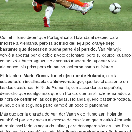
Con el mismo deber que Portugal salía Holanda al césped para
medirse a Alemania, pero
la actitud del equipo
oranje
dejó
bastante que desear en buena parte del partido.
Van Marwijk
volvió a apostar por el doble pivote defensivo, pero su equipo, cuando
comenzó a hacer aguas, no encontró manera de taponar y los
alemanes, sin prisa pero sin pausa, entraron como quisieron.
El delantero
Mario Gomez fue el ejecutor de Holanda
, con la
colaboración inestimable de
Schwensteiger
, que fue el asistente en
las dos ocasiones. El ‘9’ de Alemania, con ascendencia española,
demostró que es algo más que un tronco, que un simple rematador, a
la hora de definir en las dos jugadas. Holanda quedó bastante tocada,
aunque en la segunda parte cambió un poco el panorama.
Más que por la entrada de Van der Vaart y de Huntelaar, Holanda
cambió el partido gracias al exceso de pasividad que mostró Alemania
durante casi toda la segunda mitad, para desesperación de Low. Eso
sí, Alemania despertó cuando
Van Persie consiguió por fin hacer el