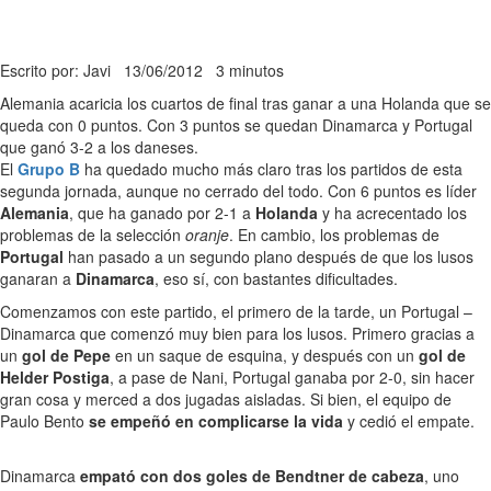
Escrito por: Javi
13/06/2012
3 minutos
Alemania acaricia los cuartos de final tras ganar a una Holanda que se
queda con 0 puntos. Con 3 puntos se quedan Dinamarca y Portugal
que ganó 3-2 a los daneses.
El
Grupo B
ha quedado mucho más claro tras los partidos de esta
segunda jornada, aunque no cerrado del todo. Con 6 puntos es líder
Alemania
, que ha ganado por 2-1 a
Holanda
y ha acrecentado los
problemas de la selección
oranje
. En cambio, los problemas de
Portugal
han pasado a un segundo plano después de que los lusos
ganaran a
Dinamarca
, eso sí, con bastantes dificultades.
Comenzamos con este partido, el primero de la tarde, un Portugal –
Dinamarca que comenzó muy bien para los lusos. Primero gracias a
un
gol de Pepe
en un saque de esquina, y después con un
gol de
Helder Postiga
, a pase de Nani, Portugal ganaba por 2-0, sin hacer
gran cosa y merced a dos jugadas aisladas. Si bien, el equipo de
Paulo Bento
se empeñó en complicarse la vida
y cedió el empate.
Dinamarca
empató con dos goles de Bendtner de cabeza
, uno