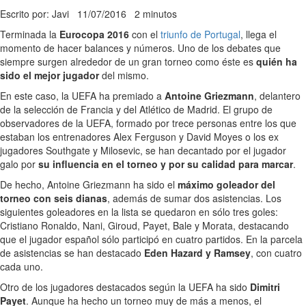
Escrito por: Javi
11/07/2016
2 minutos
Terminada la
Eurocopa 2016
con el
triunfo de Portugal
, llega el
momento de hacer balances y números. Uno de los debates que
siempre surgen alrededor de un gran torneo como éste es
quién ha
sido el mejor jugador
del mismo.
En este caso, la UEFA ha premiado a
Antoine Griezmann
, delantero
de la selección de Francia y del Atlético de Madrid. El grupo de
observadores de la UEFA, formado por trece personas entre los que
estaban los entrenadores Alex Ferguson y David Moyes o los ex
jugadores Southgate y Milosevic, se han decantado por el jugador
galo por
su influencia en el torneo y por su calidad para marcar
.
De hecho, Antoine Griezmann ha sido el
máximo goleador del
torneo con seis dianas
, además de sumar dos asistencias. Los
siguientes goleadores en la lista se quedaron en sólo tres goles:
Cristiano Ronaldo, Nani, Giroud, Payet, Bale y Morata, destacando
que el jugador español sólo participó en cuatro partidos. En la parcela
de asistencias se han destacado
Eden Hazard y Ramsey
, con cuatro
cada uno.
Otro de los jugadores destacados según la UEFA ha sido
Dimitri
Payet
. Aunque ha hecho un torneo muy de más a menos, el