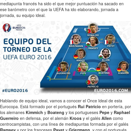
mediapunta francés ha sido el que mejor puntuación ha sacado en
ese barómetro con el que la UEFA ha ido elaborando, jornada a
jornada, su equipo ideal.
Hablando de equipo ideal, vamos a conocer el Once Ideal de esta
Eurocopa. Está formado por el portugués
Rui Patricio
en portería, por
los alemanes
Kimmich
y
Boateng
y los portugueses
Pepe
y
Raphael
Guerreiro
en defensa, por el alemán
Kroos
y el galés
Allen
como
centrocampistas, con una línea de mediapuntas formada por el galés
Ramsey
y por los franceses
Payet
y
Griezmann
, y con el portugués