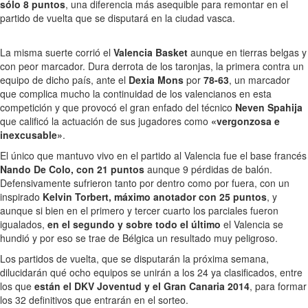
sólo 8 puntos
, una diferencia más asequible para remontar en el
partido de vuelta que se disputará en la ciudad vasca.
La misma suerte corrió el
Valencia Basket
aunque en tierras belgas y
con peor marcador. Dura derrota de los taronjas, la primera contra un
equipo de dicho país, ante el
Dexia Mons
por
78-63
, un marcador
que complica mucho la continuidad de los valencianos en esta
competición y que provocó el gran enfado del técnico
Neven Spahija
que calificó la actuación de sus jugadores como
«vergonzosa e
inexcusable»
.
El único que mantuvo vivo en el partido al Valencia fue el base francés
Nando De Colo, con 21 puntos
aunque 9 pérdidas de balón.
Defensivamente sufrieron tanto por dentro como por fuera, con un
inspirado
Kelvin Torbert, máximo anotador con 25 puntos
, y
aunque si bien en el primero y tercer cuarto los parciales fueron
igualados,
en el segundo y sobre todo el último
el Valencia se
hundió y por eso se trae de Bélgica un resultado muy peligroso.
Los partidos de vuelta, que se disputarán la próxima semana,
dilucidarán qué ocho equipos se unirán a los 24 ya clasificados, entre
los que
están el DKV Joventud y el Gran Canaria 2014
, para formar
los 32 definitivos que entrarán en el sorteo.