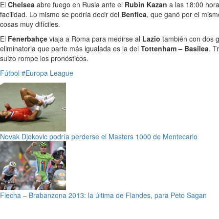
El
Chelsea
abre fuego en Rusia ante el
Rubin Kazan
a las 18:00 hor
facilidad. Lo mismo se podría decir del
Benfica
, que ganó por el mis
cosas muy difíciles.
El
Fenerbahçe
viaja a Roma para medirse al
Lazio
también con dos go
eliminatoria que parte más igualada es la del
Tottenham – Basilea
. T
suizo rompe los pronósticos.
Fútbol
#Europa League
Novak Djokovic podría perderse el Masters 1000 de Montecarlo
Flecha – Brabanzona 2013: la última de Flandes, para Peto Sagan