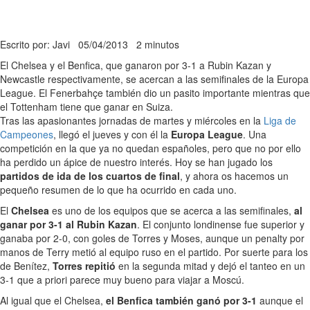
Escrito por: Javi
05/04/2013
2 minutos
El Chelsea y el Benfica, que ganaron por 3-1 a Rubin Kazan y
Newcastle respectivamente, se acercan a las semifinales de la Europa
League. El Fenerbahçe también dio un pasito importante mientras que
el Tottenham tiene que ganar en Suiza.
Tras las apasionantes jornadas de martes y miércoles en la
Liga de
Campeones
, llegó el jueves y con él la
Europa League
. Una
competición en la que ya no quedan españoles, pero que no por ello
ha perdido un ápice de nuestro interés. Hoy se han jugado los
partidos de ida de los cuartos de final
, y ahora os hacemos un
pequeño resumen de lo que ha ocurrido en cada uno.
El
Chelsea
es uno de los equipos que se acerca a las semifinales,
al
ganar por 3-1 al Rubin Kazan
. El conjunto londinense fue superior y
ganaba por 2-0, con goles de Torres y Moses, aunque un penalty por
manos de Terry metió al equipo ruso en el partido. Por suerte para los
de Benítez,
Torres repitió
en la segunda mitad y dejó el tanteo en un
3-1 que a priori parece muy bueno para viajar a Moscú.
Al igual que el Chelsea,
el Benfica también ganó por 3-1
aunque el