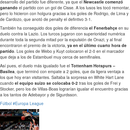
desarrollo del partido fue diferente, ya que el
Newcastle comenzó
ganando
el partido con un gol de Cisse. A los lusos les tocó remontar,
pero lo hicieron con holgura gracias a los goles de Rodrigo, de Lima y
de Cardozo, que anotó de penalty el defintivo 3-1.
También ha conseguido dos goles de diferencia
el Fenerbahçe
en su
duelo contra la Lazio. Los turcos jugaron con superioridad numérica
durante toda la segunda mitad por la expulsión de Onazi, y al final
encontraron el premio de la victoria,
ya en el último cuarto hora de
partido
. Los goles de Webo y Kuyt colocaron el 2-0 en el marcador
que deja a los de Estambuel muy cerca de semifinales.
Así pues, el duelo más igualado fue el
Tottenham Hotspurs –
Basilea
, que terminó con empate a 2 goles, que da ligera ventaja a
los que hoy eran visitantes. Saltaba la sorpresa en White Hart Lane
cuando
el equipo suizo se colocaba 0-2
tras los goles de Frei y
Stocker, pero los de Villas-Boas lograrían igualar el encuentro gracias
a los tantos de Adebayor y de Sigurdsson.
Fútbol
#Europa League