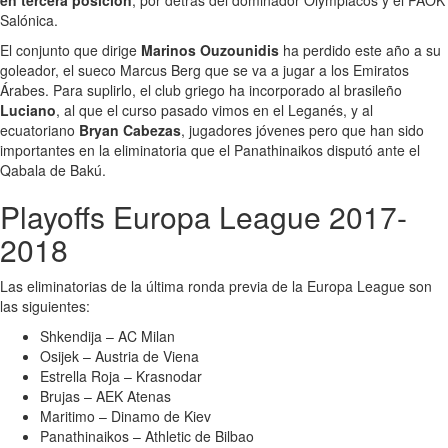
en tercera posición
, por detrás del dominador Olympiacos y el PAOK
Salónica.
El conjunto que dirige
Marinos Ouzounidis
ha perdido este año a su
goleador, el sueco Marcus Berg que se va a jugar a los Emiratos
Árabes. Para suplirlo, el club griego ha incorporado al brasileño
Luciano
, al que el curso pasado vimos en el Leganés, y al
ecuatoriano
Bryan Cabezas
, jugadores jóvenes pero que han sido
importantes en la eliminatoria que el Panathinaikos disputó ante el
Qabala de Bakú.
Playoffs Europa League 2017-
2018
Las eliminatorias de la última ronda previa de la Europa League son
las siguientes:
Shkendija – AC Milan
Osijek – Austria de Viena
Estrella Roja – Krasnodar
Brujas – AEK Atenas
Maritimo – Dinamo de Kiev
Panathinaikos – Athletic de Bilbao