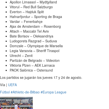
Apollon Limassol – Mydtjylland
Vitorul – Red Bull Salzburgo
Everton – Hajduk Split
Hafnarfjordur – Sporting de Braga
Vardar – Fenerbahçe
Ajax de Amsterdam – Rosenborg
Altach – Maccabi Tel Aviv
Bate Borisov – Oleksandriya
Ludogorets Razgrad – Suduva
Domzale – Olympique de Marsella
Legia Varsovia – Sheriff Tiraspol
Utrecht – Zenit
Partizán de Belgrado – Videoton
Viktoria Plzen – AEK Larnaca
PAOK Salónica – Ostersund
Los partidos se jugarán los jueves 17 y 24 de agosto.
Vía |
UEFA
Fútbol
#Athletic-de-Bilbao
#Europa League