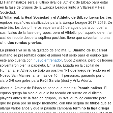
El Panathinaikos será el último rival del Athletic de Bilbao para estar
en la fase de grupos de la Europa League junto a Villarreal y Real
Sociedad.
El
Villarreal
, la
Real Sociedad
y el
Athletic de Bilbao
fueron los tres
equipos españoles clasificados para la Europa League 2017-2018. De
este trío, los dos primeros esperan al 25 de agosto para conocer a
sus rivales de la fase de grupos, pero el Athletic, por aquello de entrar
casi de rebote desde la séptima posición, tiene que solventar no una
sino
dos rondas previas
.
La primera ya se la ha quitado de encima. El
Dinamo de Bucarest
rumano se presentaba como el primer test serio para el equipo que
este año cuenta con
nuevo entrenador
, Cuco Ziganda, pero los leones
solventaron bien la papeleta. En la ida, jugada en la capital de
Rumanía, el Athletic se trajo un positivo
1-1
que luego refrendó en el
Nuevo San Mamés, ante más de 40 mil personas, ganando por un
claro
3-0
con goles para
Raúl García
(dos) y Aritz Aduriz.
Ahora el Athletic de Bilbao se tiene que medir al
Panathinaikos
. El
equipo griego ha sido el que le ha tocado en suerte en el último
playoffs antes de la fase de grupos, un rival duro lógicamente pero
que no pasa por su mejor momento, con una sequía de títulos que se
alarga varios años y que la pasada campaña
terminó la liga griega