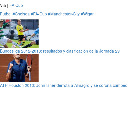
Vía |
FA Cup
Fútbol
#Chelsea
#FA-Cup
#Manchester-City
#Wigan
Bundesliga 2012-2013: resultados y clasificación de la Jornada 29
ATP Houston 2013: John Isner derrota a Almagro y se corona campeó