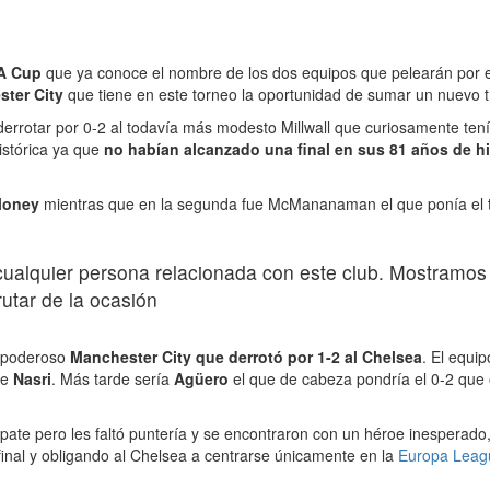
A Cup
que ya conoce el nombre de los dos equipos que pelearán por el
ter City
que tiene en este torneo la oportunidad de sumar un nuevo títu
l derrotar por 0-2 al todavía más modesto Millwall que curiosamente te
istórica ya que
no habían alcanzado una final en sus 81 años de hi
loney
mientras que en la segunda fue McMananaman el que ponía el ta
cualquier persona relacionada con este club. Mostramo
utar de la ocasión
el poderoso
Manchester City que derrotó por 1-2 al Chelsea
. El equip
de
Nasri
. Más tarde sería
Agüero
el que de cabeza pondría el 0-2 que 
ate pero les faltó puntería y se encontraron con un héroe inesperado
inal y obligando al Chelsea a centrarse únicamente en la
Europa Leag