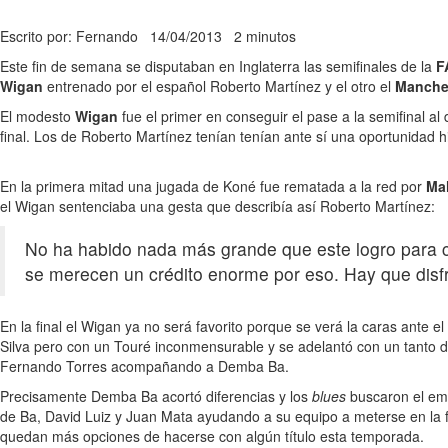
Escrito por: Fernando
14/04/2013
2 minutos
Este fin de semana se disputaban en Inglaterra las semifinales de la
F
Wigan
entrenado por el español Roberto Martínez y el otro el
Manches
El modesto
Wigan
fue el primer en conseguir el pase a la semifinal a
final. Los de Roberto Martínez tenían tenían ante sí una oportunidad h
En la primera mitad una jugada de Koné fue rematada a la red por
Ma
el Wigan sentenciaba una gesta que describía así Roberto Martínez:
No ha habido nada más grande que este logro para 
se merecen un crédito enorme por eso. Hay que disfr
En la final el Wigan ya no será favorito porque se verá la caras ante 
Silva pero con un Touré inconmensurable y se adelantó con un tanto 
Fernando Torres acompañando a Demba Ba.
Precisamente Demba Ba acortó diferencias y los
blues
buscaron el emp
de Ba, David Luiz y Juan Mata ayudando a su equipo a meterse en la f
quedan más opciones de hacerse con algún título esta temporada.