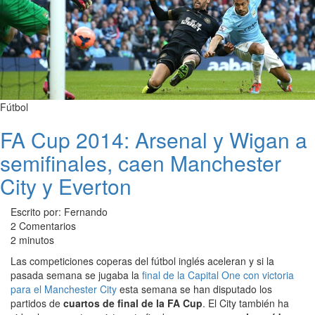
Fútbol
FA Cup 2014: Arsenal y Wigan a
semifinales, caen Manchester
City y Everton
Escrito por: Fernando
2 Comentarios
2 minutos
Las competiciones coperas del fútbol inglés aceleran y si la
pasada semana se jugaba la
final de la Capital One con victoria
para el Manchester City
esta semana se han disputado los
partidos de
cuartos de final de la FA Cup
. El City también ha