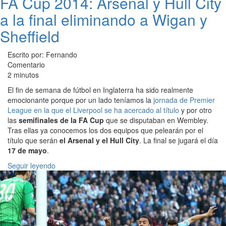
FA Cup 2014: Arsenal y Hull City
a la final eliminando a Wigan y
Sheffield
Escrito por: Fernando
Comentario
2 minutos
El fin de semana de fútbol en Inglaterra ha sido realmente
emocionante porque por un lado teníamos la
jornada de Premier
League en la que el Liverpool se ha acercado al título
y por otro
las
semifinales de la FA Cup
que se disputaban en Wembley.
Tras ellas ya conocemos los dos equipos que pelearán por el
título que serán
el Arsenal y el Hull City
. La final se jugará el día
17 de mayo
.
Seguir leyendo